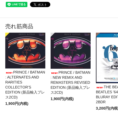
売れ筋商品
PRINCE / BATMAN
PRINCE / BATMAN
: ALTERNATES AND
: NEW REMIX AND
RARITIES
REMASTERS REVISED
THE BE
COLLECTOR'S
EDITION (新品輸入プレ
BEATLES '64
EDITION (新品輸入プレ
ス2CD)
BLURAY EDI
ス2CD)
1,900円(内税)
2BDR
1,900円(内税)
3,200円(内税