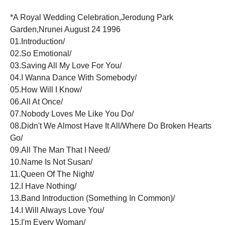
*A Royal Wedding Celebration,Jerodung Park
Garden,Nrunei August 24 1996
01.Introduction/
02.So Emotional/
03.Saving All My Love For You/
04.I Wanna Dance With Somebody/
05.How Will I Know/
06.All At Once/
07.Nobody Loves Me Like You Do/
08.Didn't We Almost Have It All/Where Do Broken Hearts
Go/
09.All The Man That I Need/
10.Name Is Not Susan/
11.Queen Of The Night/
12.I Have Nothing/
13.Band Introduction (Something In Common)/
14.I Will Always Love You/
15.I'm Every Woman/