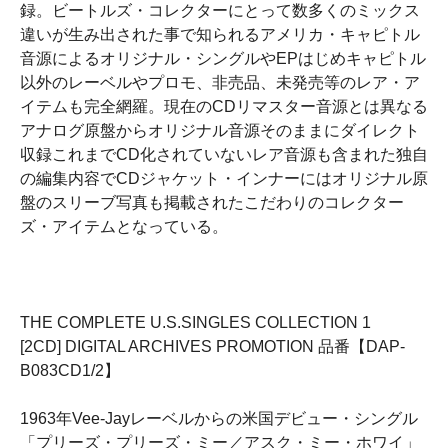
録。ビートルズ・コレクターにとって数多くのミックス
違いが生み出された事で知られるアメリカ・キャピトル
音源によるオリジナル・シングルやEPはじめキャピトル
以外のレーベルやプロモ、非売品、未発売等のレア・ア
イテムも完全網羅。現在のCDリマスター音源とは異なる
アナログ原盤からオリジナル音源そのままにダイレクト
収録これまでCD化されていないレア音源も含まれた独自
の編集内容でCDジャケット・インナーにはオリジナル原
盤のスリーブ写真も掲載されたこだわりのコレクター
ズ・アイテムとなっている。
THE COMPLETE U.S.SINGLES COLLECTION 1
[2CD] DIGITAL ARCHIVES PROMOTION 品番【DAP-
B083CD1/2】
1963年Vee-Jayレーベルからの米国デビュー・シングル
「プリーズ・プリーズ・ミー／アスク・ミー・ホワイ」