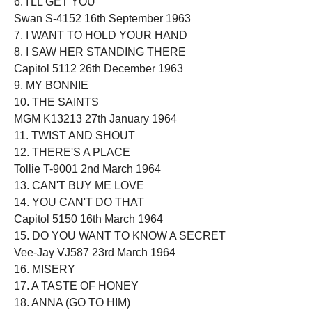
6. I'LL GET YOU
Swan S-4152 16th September 1963
7. I WANT TO HOLD YOUR HAND
8. I SAW HER STANDING THERE
Capitol 5112 26th December 1963
9. MY BONNIE
10. THE SAINTS
MGM K13213 27th January 1964
11. TWIST AND SHOUT
12. THERE'S A PLACE
Tollie T-9001 2nd March 1964
13. CAN'T BUY ME LOVE
14. YOU CAN'T DO THAT
Capitol 5150 16th March 1964
15. DO YOU WANT TO KNOW A SECRET
Vee-Jay VJ587 23rd March 1964
16. MISERY
17. A TASTE OF HONEY
18. ANNA (GO TO HIM)