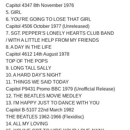
Capitol 4347 8th November 1976
5. GIRL
6. YOU'RE GOING TO LOSE THAT GIRL
Capitol 4506 October 1977 (Unreleased)
7. SGT. PEPPER'S LONELY HEARTS CLUB BAND
/ WITH A LITTLE HELP FROM MY FRIENDS
8. A DAY IN THE LIFE
Capitol 4612 14th August 1978
TOP OF THE POPS
9. LONG TALL SALLY
10. A HARD DAY'S NIGHT
11. THINGS WE SAID TODAY
Capitol P9431 Promo BBC 1979 (Unofficial Release)
12. THE BEATLES MOVIE MEDLEY
13. I'M HAPPY JUST TO DANCE WITH YOU
Capitol B-5107 22nd March 1982
THE BEATLES 1962-1966 (Flexidisc)
14. ALL MY LOVING