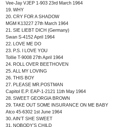
Vee-Jay VJEP 1-903 23rd March 1964
19. WHY
20. CRY FOR A SHADOW
MGM K13227 27th March 1964
21. SIE LIEBT DICH (Germany)
Swan S-4152 April 1964
22. LOVE ME DO
23. P.S. I LOVE YOU
Tollie T-9008 27th April 1964
24. ROLL OVER BEETHOVEN
25. ALL MY LOVING
26. THIS BOY
27. PLEASE MR.POSTMAN
Capitol E.P. EAP-1-2121 11th May 1964
28. SWEET GEORGIA BROWN
29. TAKE OUT SOME INSURANCE ON ME BABY
Atco 45-6302 1st June 1964
30. AIN'T SHE SWEET
31. NOBODY'S CHILD