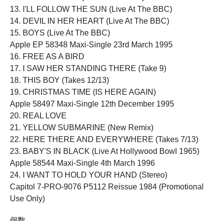
13. I'LL FOLLOW THE SUN (Live At The BBC)
14. DEVIL IN HER HEART (Live At The BBC)
15. BOYS (Live At The BBC)
Apple EP 58348 Maxi-Single 23rd March 1995
16. FREE AS A BIRD
17. I SAW HER STANDING THERE (Take 9)
18. THIS BOY (Takes 12/13)
19. CHRISTMAS TIME (IS HERE AGAIN)
Apple 58497 Maxi-Single 12th December 1995
20. REAL LOVE
21. YELLOW SUBMARINE (New Remix)
22. HERE THERE AND EVERYWHERE (Takes 7/13)
23. BABY'S IN BLACK (Live At Hollywood Bowl 1965)
Apple 58544 Maxi-Single 4th March 1996
24. I WANT TO HOLD YOUR HAND (Stereo)
Capitol 7-PRO-9076 P5112 Reissue 1984 (Promotional
Use Only)
個数