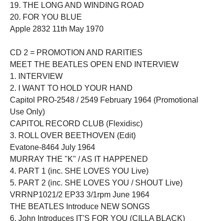
19. THE LONG AND WINDING ROAD
20. FOR YOU BLUE
Apple 2832 11th May 1970
CD 2 = PROMOTION AND RARITIES
MEET THE BEATLES OPEN END INTERVIEW
1. INTERVIEW
2. I WANT TO HOLD YOUR HAND
Capitol PRO-2548 / 2549 February 1964 (Promotional
Use Only)
CAPITOL RECORD CLUB (Flexidisc)
3. ROLL OVER BEETHOVEN (Edit)
Evatone-8464 July 1964
MURRAY THE "K" / AS IT HAPPENED
4. PART 1 (inc. SHE LOVES YOU Live)
5. PART 2 (inc. SHE LOVES YOU / SHOUT Live)
VRRNP1021/2 EP33 3/1rpm June 1964
THE BEATLES Introduce NEW SONGS
6. John Introduces IT'S FOR YOU (CILLA BLACK)