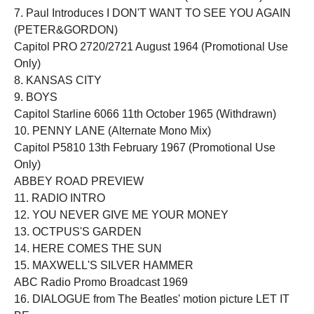
7. Paul Introduces I DON'T WANT TO SEE YOU AGAIN
(PETER&GORDON)
Capitol PRO 2720/2721 August 1964 (Promotional Use
Only)
8. KANSAS CITY
9. BOYS
Capitol Starline 6066 11th October 1965 (Withdrawn)
10. PENNY LANE (Alternate Mono Mix)
Capitol P5810 13th February 1967 (Promotional Use
Only)
ABBEY ROAD PREVIEW
11. RADIO INTRO
12. YOU NEVER GIVE ME YOUR MONEY
13. OCTPUS'S GARDEN
14. HERE COMES THE SUN
15. MAXWELL'S SILVER HAMMER
ABC Radio Promo Broadcast 1969
16. DIALOGUE from The Beatles' motion picture LET IT