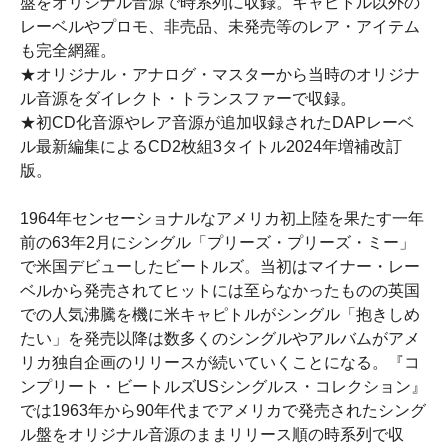
盤をオリジナル音源で時系列に収録。キャピトル以外の
レーベルやプロモ、非売品、未発売等のレア・アイテム
も完全網羅。
★オリジナル・アナログ・マスターから当時のオリジナ
ル音源をダイレクト・トランスファーで収録。
★初CD化音源やレア音源が追加収録されたDAPレーベ
ル最新編集によるCD2枚組3タイトル2024年増補改訂
版。
1964年センセーショナルなアメリカ初上陸を果たす一年
前の63年2月にシングル「プリーズ・プリーズ・ミー」
で米国デビューしたビートルズ。当初はマイナー・レー
ベルから発売されてヒットには至らなかったものの英国
での人気沸騰を機に米キャピトルがシングル「抱きしめ
たい」を発売以降は数多くのシングルやアルバムがアメ
リカ独自企画のリリースが続いていくことになる。『コ
ンプリート・ビートルズUSシングルス・コレクション』
では1963年から90年代までアメリカで発売されたシング
ル盤をオリジナル音源のままリリース順の時系列で収