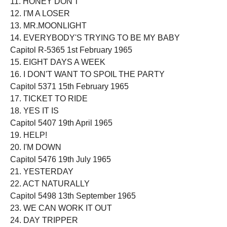
11. HONEY DON'T
12. I'M A LOSER
13. MR.MOONLIGHT
14. EVERYBODY'S TRYING TO BE MY BABY
Capitol R-5365 1st February 1965
15. EIGHT DAYS A WEEK
16. I DON'T WANT TO SPOIL THE PARTY
Capitol 5371 15th February 1965
17. TICKET TO RIDE
18. YES IT IS
Capitol 5407 19th April 1965
19. HELP!
20. I'M DOWN
Capitol 5476 19th July 1965
21. YESTERDAY
22. ACT NATURALLY
Capitol 5498 13th September 1965
23. WE CAN WORK IT OUT
24. DAY TRIPPER