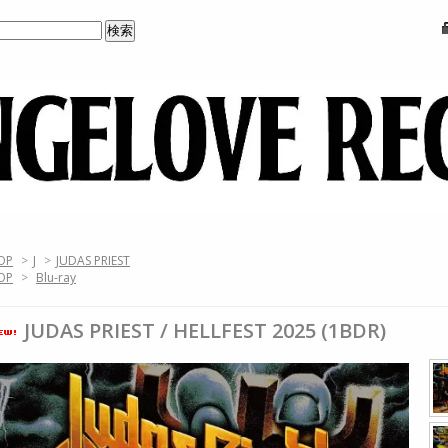
OP
>
J
>
JUDAS PRIEST
OP
>
Blu-ray
JUDAS PRIEST / HELLFEST 2025 (1BDR)