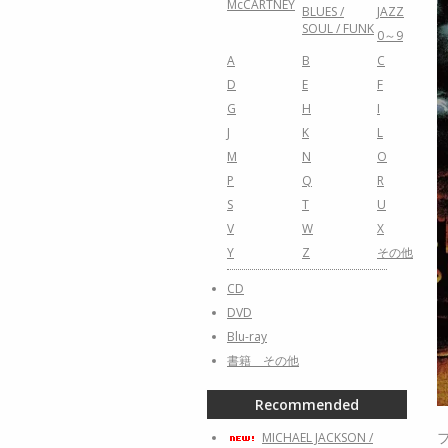
McCARTNEY
BLUES /
JAZZ
SOUL / FUNK
0～9
A
B
C
D
E
F
G
H
I
J
K
L
M
N
O
P
Q
R
S
T
U
V
W
X
Y
Z
その他
CD
DVD
Blu-ray
書籍 その他
Recommended
MICHAEL JACKSON /