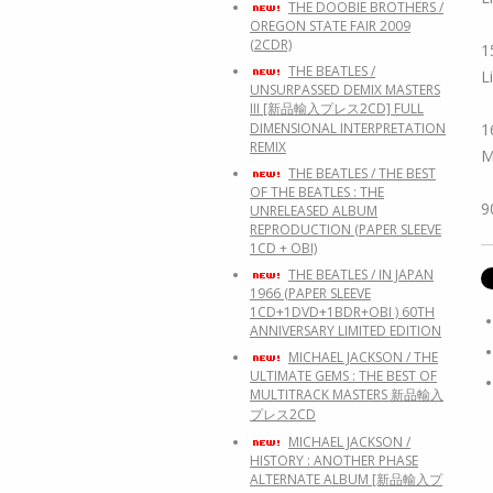
THE DOOBIE BROTHERS /
OREGON STATE FAIR 2009
(2CDR)
1
THE BEATLES /
L
UNSURPASSED DEMIX MASTERS
III [新品輸入プレス2CD] FULL
1
DIMENSIONAL INTERPRETATION
REMIX
M
THE BEATLES / THE BEST
OF THE BEATLES : THE
9
UNRELEASED ALBUM
REPRODUCTION (PAPER SLEEVE
1CD + OBI)
THE BEATLES / IN JAPAN
1966 (PAPER SLEEVE
1CD+1DVD+1BDR+OBI ) 60TH
ANNIVERSARY LIMITED EDITION
MICHAEL JACKSON / THE
ULTIMATE GEMS : THE BEST OF
MULTITRACK MASTERS 新品輸入
プレス2CD
MICHAEL JACKSON /
HISTORY : ANOTHER PHASE
ALTERNATE ALBUM [新品輸入プ