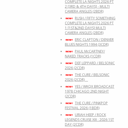
COMPLETE LA NIGHTS 2026 PT
2 [3RD & 4TH DAYS] - MULTI
CAMERA ANGLES (2BDR)
RUSH / FIFTY SOMETHING
COMPLETE LA NIGHTS 2026 PT
1 [1ST&2ND DAYS] MULTI
CAMERA ANGLES (2BDR)
ERIC CLAPTON / DENVER
BLUES NIGHTS 1994 (3CDR)
PAUL McCARTNEY/
NAKED TRACKS (1CDR)
DEF LEPPARD / BELSONIC
2026 (2CDR)
THE CURE / BELSONIC
2026 (2CDR)
YES / WKQX BROADCAST
1978 CHICAGO 2ND NIGHT
(2CDR)
THE CURE / PINKPOP
FESTIVAL 2026 (1BDR)
URIAH HEEP / ROCK
LEGENDS CRUISE XIII : 2026 1ST
DAY (2CDR)