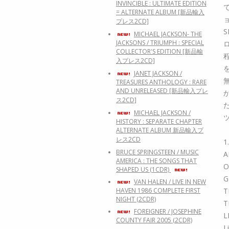
INVINCIBLE : ULTIMATE EDITION
= ALTERNATE ALBUM [新品輸入
プレス2CD]
S
MICHAEL JACKSON- THE
JACKSONS / TRIUMPH : SPECIAL
COLLECTOR'S EDITION [新品輸
入プレス2CD]
JANET JACKSON /
TREASURES ANTHOLOGY : RARE
AND UNRELEASED [新品輸入プレ
ス2CD]
MICHAEL JACKSON /
HISTORY : SEPARATE CHAPTER
ALTERNATE ALBUM 新品輸入プ
レス2CD
1
BRUCE SPRINGSTEEN / MUSIC
A
AMERICA : THE SONGS THAT
O
SHAPED US (1CDR)
G
VAN HALEN / LIVE IN NEW
T
HAVEN 1986 COMPLETE FIRST
NIGHT (2CDR)
T
FOREIGNER / JOSEPHINE
L
COUNTY FAIR 2005 (2CDR)
L