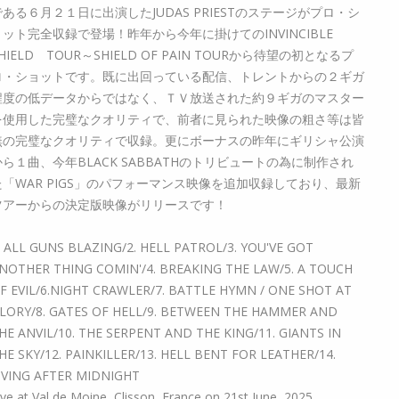
である６月２１日に出演したJUDAS PRIESTのステージがプロ・シ
ョット完全収録で登場！昨年から今年に掛けてのINVINCIBLE
HIELD TOUR～SHIELD OF PAIN TOURから待望の初となるプ
ロ・ショットです。既に出回っている配信、トレントからの２ギガ
程度の低データからではなく、ＴＶ放送された約９ギガのマスター
を使用した完璧なクオリティで、前者に見られた映像の粗さ等は皆
無の完璧なクオリティで収録。更にボーナスの昨年にギリシャ公演
から１曲、今年BLACK SABBATHのトリビュートの為に制作され
た「WAR PIGS」のパフォーマンス映像を追加収録しており、最新
ツアーからの決定版映像がリリースです！
. ALL GUNS BLAZING/2. HELL PATROL/3. YOU'VE GOT
NOTHER THING COMIN'/4. BREAKING THE LAW/5. A TOUCH
F EVIL/6.NIGHT CRAWLER/7. BATTLE HYMN / ONE SHOT AT
LORY/8. GATES OF HELL/9. BETWEEN THE HAMMER AND
HE ANVIL/10. THE SERPENT AND THE KING/11. GIANTS IN
HE SKY/12. PAINKILLER/13. HELL BENT FOR LEATHER/14.
IVING AFTER MIDNIGHT
ive at Val de Moine, Clisson, France on 21st June, 2025