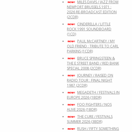
MILES DAVIS / JAZZ FROM
NEWPORT BRUSSELS 1971 :
2026 RE-BROADCAST EDITION
(2CDR)
CINDERELLA / LITTLE
ROCK 1991 SOUNDBOARD
(1CD)
PAUL McCARTNEY / MY
OLD FRIEND : TRIBUTE TO CARL
PARKINS (1CDR)
BRUCE SPRINGSTEEN &
THE E STREET BAND / RED BANK
SPECIAL 2008 (2CDR)
JOURNEY / RAISED ON
RADIO TOUR : FINAL NIGHT
1987 (2CDR)
MEGADETH / FESTIVALS IN
EUROPE 2026 (1BDR)
FOO FIGHTERS / NOS
ALIVE 2026 (1BDR)
THE CURE / FESTIVALS
SUMMER 2026 (3BDR)
RUSH / FIFTY SOMETHING