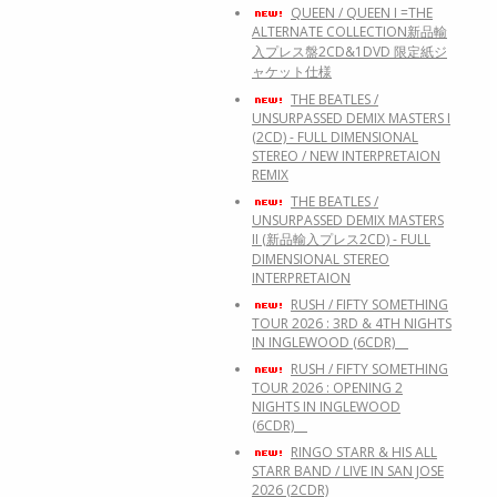
QUEEN / QUEEN I =THE
ALTERNATE COLLECTION新品輸
入プレス盤2CD&1DVD 限定紙ジ
ャケット仕様
THE BEATLES /
UNSURPASSED DEMIX MASTERS I
(2CD) - FULL DIMENSIONAL
STEREO / NEW INTERPRETAION
REMIX
THE BEATLES /
UNSURPASSED DEMIX MASTERS
II (新品輸入プレス2CD) - FULL
DIMENSIONAL STEREO
INTERPRETAION
RUSH / FIFTY SOMETHING
TOUR 2026 : 3RD & 4TH NIGHTS
IN INGLEWOOD (6CDR)
RUSH / FIFTY SOMETHING
TOUR 2026 : OPENING 2
NIGHTS IN INGLEWOOD
(6CDR)
RINGO STARR & HIS ALL
STARR BAND / LIVE IN SAN JOSE
2026 (2CDR)