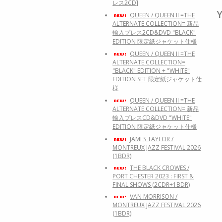
レス2CD]
Y
QUEEN / QUEEN II =THE
ALTERNATE COLLECTION= 新品
輸入プレス2CD&DVD "BLACK"
EDITION 限定紙ジャケット仕様
QUEEN / QUEEN II =THE
ALTERNATE COLLECTION=
"BLACK" EDITION + "WHITE"
EDITION SET 限定紙ジャケット仕
様
QUEEN / QUEEN II =THE
ALTERNATE COLLECTION= 新品
輸入プレスCD&DVD "WHITE"
EDITION 限定紙ジャケット仕様
JAMES TAYLOR /
MONTREUX JAZZ FESTIVAL 2026
(1BDR)
THE BLACK CROWES /
PORT CHESTER 2023 : FIRST &
FINAL SHOWS (2CDR+1BDR)
VAN MORRISON /
MONTREUX JAZZ FESTIVAL 2026
(1BDR)