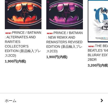
PRINCE / BATMAN
PRINCE / BATMAN
: ALTERNATES AND
: NEW REMIX AND
RARITIES
REMASTERS REVISED
THE BE
COLLECTOR'S
EDITION (新品輸入プレ
BEATLES '64
EDITION (新品輸入プレ
ス2CD)
BLURAY EDI
ス2CD)
1,900円(内税)
2BDR
1,900円(内税)
3,200円(内税
ホーム