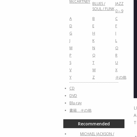
McCARTNEY
BLUES /
JAZZ
SOUL / FUNK
0～9
A
B
C
D
E
F
G
H
I
J
K
L
M
N
O
P
Q
R
S
T
U
V
W
X
Y
Z
その他
CD
DVD
Blu-ray
L
書籍 その他
A
T
Recommended
MICHAEL JACKSON /