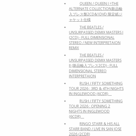
QUEEN / QUEEN I =THE
ALTERNATE COLLECTION新品輸
入プレス盤2CD&1DVD 限定紙ジ
ャケット仕様
THE BEATLES /
UNSURPASSED DEMIX MASTERS I
(2CD) - FULL DIMENSIONAL
STEREO / NEW INTERPRETAION
REMIX
THE BEATLES /
UNSURPASSED DEMIX MASTERS
II (新品輸入プレス2CD) - FULL
DIMENSIONAL STEREO
INTERPRETAION
RUSH / FIFTY SOMETHING
TOUR 2026 : 3RD & 4TH NIGHTS
IN INGLEWOOD (6CDR)
RUSH / FIFTY SOMETHING
TOUR 2026 : OPENING 2
NIGHTS IN INGLEWOOD
(6CDR)
RINGO STARR & HIS ALL
STARR BAND / LIVE IN SAN JOSE
2026 (2CDR)