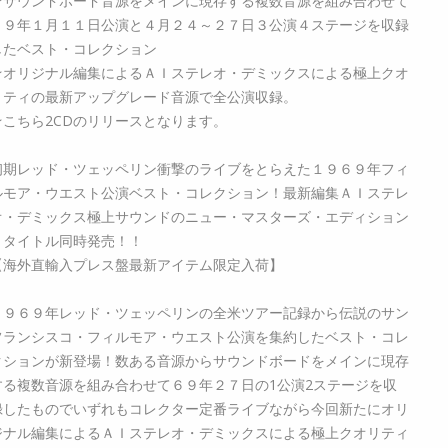
★サウンドボード音源をメインに現存する複数音源を組み合わせて
６９年１月１１日公演と４月２４～２７日３公演４ステージを収録
したベスト・コレクション
★オリジナル編集によるＡＩステレオ・デミックスによる極上クオ
リティの最新アップグレード音源で全公演収録。
★こちら2CDのリリースとなります。
初期レッド・ツェッペリン衝撃のライブをとらえた１９６９年フィ
ルモア・ウエスト公演ベスト・コレクション！最新編集ＡＩステレ
オ・デミックス極上サウンドのニュー・マスターズ・エディション
２タイトル同時発売！！
【海外直輸入プレス盤最新アイテム限定入荷】
１９６９年レッド・ツェッペリンの全米ツアー記録から伝説のサン
フランシスコ・フィルモア・ウエスト公演を集約したベスト・コレ
クションが新登場！数ある音源からサウンドボードをメインに現存
する複数音源を組み合わせて６９年２７日の1公演2ステージを収
録したものでいずれもコレクター定番ライブながら今回新たにオリ
ジナル編集によるＡＩステレオ・デミックスによる極上クオリティ