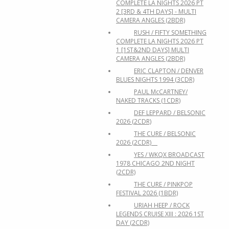
COMPLETE LA NIGHTS 2026 PT
2 [3RD & 4TH DAYS] - MULTI
CAMERA ANGLES (2BDR)
RUSH / FIFTY SOMETHING
COMPLETE LA NIGHTS 2026 PT
1 [1ST&2ND DAYS] MULTI
CAMERA ANGLES (2BDR)
ERIC CLAPTON / DENVER
BLUES NIGHTS 1994 (3CDR)
PAUL McCARTNEY/
NAKED TRACKS (1CDR)
DEF LEPPARD / BELSONIC
2026 (2CDR)
THE CURE / BELSONIC
2026 (2CDR)
YES / WKQX BROADCAST
1978 CHICAGO 2ND NIGHT
(2CDR)
THE CURE / PINKPOP
FESTIVAL 2026 (1BDR)
URIAH HEEP / ROCK
LEGENDS CRUISE XIII : 2026 1ST
DAY (2CDR)