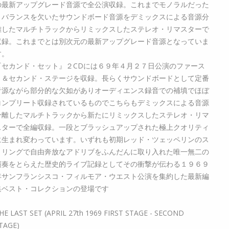
の最新アップグレード音源で全公演収録。これまでモノラルだった
りバランスを欠いたサウンドボード音源をデミックスによる音源分
離したマルチトラックからリミックスしたステレオ・リマスターで
収録。これまでとは別次元の最新アップグレード音源となっていま
す。
『セカンド・セット』２CDには６９年４月２７日公演のファース
ト＆セカンド・ステージを収録。長らくサウンドボードとして定番
音源ながら部分的な欠如がありオーディエンス録音での補填でほぼ
コンプリート収録されているものでこちらもデミックスによる音源
分離したマルチトラックから新たにリミックスしたステレオ・リマ
スターで全編収録。一段とブラッシュアップされた極上クオリティ
に生まれ変わっています。いずれも初期レッド・ツェッペリンのス
リリングで自由奔放なアドリブをふんだんに取り入れた唯一無二の
演奏をとらえた歴史的ライブ記録としてその衝撃が伝わる１９６９
年サンフランシスコ・フィルモア・ウエスト公演を集約した最新編
集ベスト・コレクションの登場です
HE LAST SET (APRIL 27th 1969 FIRST STAGE - SECOND
TAGE)