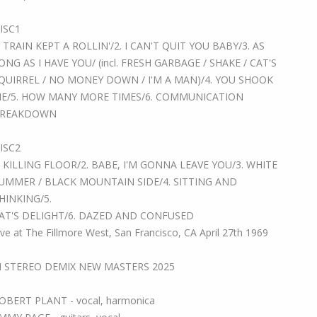
ISC1
. TRAIN KEPT A ROLLIN'/2. I CAN'T QUIT YOU BABY/3. AS
ONG AS I HAVE YOU/ (incl. FRESH GARBAGE / SHAKE / CAT'S
QUIRREL / NO MONEY DOWN / I'M A MAN)/4. YOU SHOOK
E/5. HOW MANY MORE TIMES/6. COMMUNICATION
REAKDOWN
ISC2
. KILLING FLOOR/2. BABE, I'M GONNA LEAVE YOU/3. WHITE
UMMER / BLACK MOUNTAIN SIDE/4. SITTING AND
HINKING/5.
AT'S DELIGHT/6. DAZED AND CONFUSED
ive at The Fillmore West, San Francisco, CA April 27th 1969
I STEREO DEMIX NEW MASTERS 2025
OBERT PLANT - vocal, harmonica