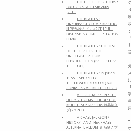
THE DOOBIE BROTHERS /
OREGON STATE FAIR 2009
(2CDR)
THE BEATLES /
UNSURPASSED DEMIX MASTERS
III [新品輸入プレス2CD] FULL
DIMENSIONAL INTERPRETATION
REMIX
THE BEATLES / THE BEST
OF THE BEATLES : THE
UNRELEASED ALBUM
REPRODUCTION (PAPER SLEEVE
1CD + OBI)
THE BEATLES / IN JAPAN
1966 (PAPER SLEEVE
1CD+1DVD+1BDR+OBI ) 60TH
ANNIVERSARY LIMITED EDITION
MICHAEL JACKSON / THE
ULTIMATE GEMS : THE BEST OF
MULTITRACK MASTERS 新品輸入
プレス2CD
MICHAEL JACKSON /
T
HISTORY : ANOTHER PHASE
ALTERNATE ALBUM [新品輸入プ
S