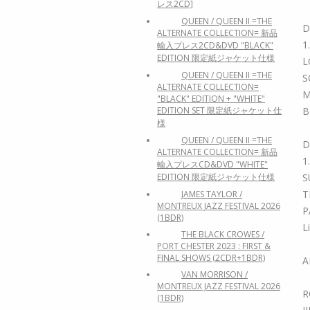
レス2CD]
QUEEN / QUEEN II =THE
D
ALTERNATE COLLECTION= 新品
1
輸入プレス2CD&DVD "BLACK"
EDITION 限定紙ジャケット仕様
L
QUEEN / QUEEN II =THE
S
ALTERNATE COLLECTION=
M
"BLACK" EDITION + "WHITE"
B
EDITION SET 限定紙ジャケット仕
様
QUEEN / QUEEN II =THE
D
ALTERNATE COLLECTION= 新品
1
輸入プレスCD&DVD "WHITE"
S
EDITION 限定紙ジャケット仕様
T
JAMES TAYLOR /
MONTREUX JAZZ FESTIVAL 2026
P
(1BDR)
L
THE BLACK CROWES /
PORT CHESTER 2023 : FIRST &
FINAL SHOWS (2CDR+1BDR)
A
VAN MORRISON /
MONTREUX JAZZ FESTIVAL 2026
R
(1BDR)