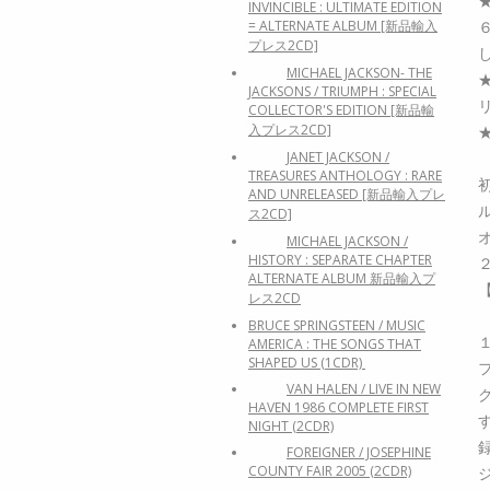
INVINCIBLE : ULTIMATE EDITION
= ALTERNATE ALBUM [新品輸入
プレス2CD]
MICHAEL JACKSON- THE
JACKSONS / TRIUMPH : SPECIAL
COLLECTOR'S EDITION [新品輸
入プレス2CD]
JANET JACKSON /
TREASURES ANTHOLOGY : RARE
AND UNRELEASED [新品輸入プレ
ス2CD]
MICHAEL JACKSON /
HISTORY : SEPARATE CHAPTER
ALTERNATE ALBUM 新品輸入プ
レス2CD
BRUCE SPRINGSTEEN / MUSIC
AMERICA : THE SONGS THAT
SHAPED US (1CDR)
VAN HALEN / LIVE IN NEW
HAVEN 1986 COMPLETE FIRST
NIGHT (2CDR)
FOREIGNER / JOSEPHINE
COUNTY FAIR 2005 (2CDR)