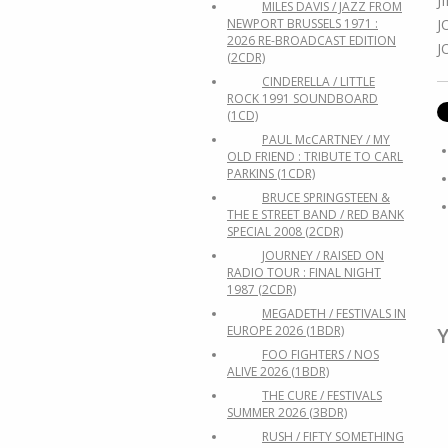
J
MILES DAVIS / JAZZ FROM
J
NEWPORT BRUSSELS 1971 :
2026 RE-BROADCAST EDITION
J
(2CDR)
CINDERELLA / LITTLE
ROCK 1991 SOUNDBOARD
(1CD)
PAUL McCARTNEY / MY
OLD FRIEND : TRIBUTE TO CARL
PARKINS (1CDR)
BRUCE SPRINGSTEEN &
THE E STREET BAND / RED BANK
SPECIAL 2008 (2CDR)
JOURNEY / RAISED ON
RADIO TOUR : FINAL NIGHT
1987 (2CDR)
MEGADETH / FESTIVALS IN
EUROPE 2026 (1BDR)
Y
FOO FIGHTERS / NOS
ALIVE 2026 (1BDR)
THE CURE / FESTIVALS
SUMMER 2026 (3BDR)
RUSH / FIFTY SOMETHING