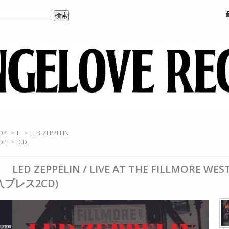
OP
>
L
>
LED ZEPPELIN
OP
>
CD
LED ZEPPELIN / LIVE AT THE FILLMORE WE
入プレス2CD)