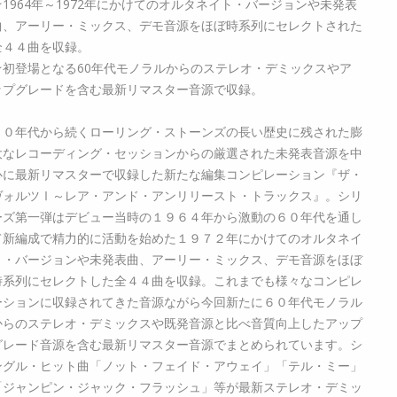
★1964年～1972年にかけてのオルタネイト・バージョンや未発表
曲、アーリー・ミックス、デモ音源をほぼ時系列にセレクトされた
全４４曲を収録。
★初登場となる60年代モノラルからのステレオ・デミックスやア
ップグレードを含む最新リマスター音源で収録。
６０年代から続くローリング・ストーンズの長い歴史に残された膨
大なレコーディング・セッションからの厳選された未発表音源を中
心に最新リマスターで収録した新たな編集コンピレーション『ザ・
ヴォルツⅠ～レア・アンド・アンリリースト・トラックス』。シリ
ーズ第一弾はデビュー当時の１９６４年から激動の６０年代を通し
て新編成で精力的に活動を始めた１９７２年にかけてのオルタネイ
ト・バージョンや未発表曲、アーリー・ミックス、デモ音源をほぼ
時系列にセレクトした全４４曲を収録。これまでも様々なコンピレ
ーションに収録されてきた音源ながら今回新たに６０年代モノラル
からのステレオ・デミックスや既発音源と比べ音質向上したアップ
グレード音源を含む最新リマスター音源でまとめられています。シ
ングル・ヒット曲「ノット・フェイド・アウェイ」「テル・ミー」
「ジャンピン・ジャック・フラッシュ」等が最新ステレオ・デミッ