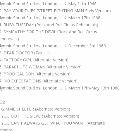
lympic Sound Studios, London, U.K. May 11th 1968
0. PAY YOUR DUES (STREET FIGHTING MAN Early Version)
lympic Sound Studios, London, U.K. March 17th 1968
1. RUBY TUESDAY (Rock And Roll Circus Rehearsals)
2. SYMPATHY FOR THE DEVIL (Rock And Roll Circus
ehearsals)
lympic Sound Studios, London, U.K. December 3rd 1968
3. DEAR DOCTOR (Take 1)
4. FACTORY GIRL (Alternate Version)
5. PARACHUTE WOMAN (Alternate Version)
6. PRODIGAL SON (Alternate Version)
7. NO EXPECTATIONS (Alternate Version)
lympic Sound Studios, London, U.K. March 17th-May 13th 1968
D2
. GIMME SHELTER (Alternate Version)
. YOU GOT THE SILVER (Alternate Version)
. YOU CAN'T ALWAYS GET WHAT YOU WANT (Alternate
ersion)