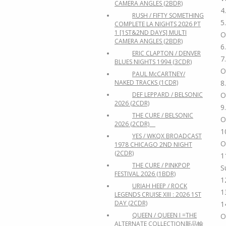
CAMERA ANGLES (2BDR)
4
RUSH / FIFTY SOMETHING
5
COMPLETE LA NIGHTS 2026 PT
1 [1ST&2ND DAYS] MULTI
O
CAMERA ANGLES (2BDR)
6
ERIC CLAPTON / DENVER
7
BLUES NIGHTS 1994 (3CDR)
O
PAUL McCARTNEY/
8
NAKED TRACKS (1CDR)
O
DEF LEPPARD / BELSONIC
2026 (2CDR)
9
THE CURE / BELSONIC
O
2026 (2CDR)
1
YES / WKQX BROADCAST
O
1978 CHICAGO 2ND NIGHT
(2CDR)
1
THE CURE / PINKPOP
S
FESTIVAL 2026 (1BDR)
1
URIAH HEEP / ROCK
1
LEGENDS CRUISE XIII : 2026 1ST
DAY (2CDR)
1
QUEEN / QUEEN I =THE
O
ALTERNATE COLLECTION新品輸