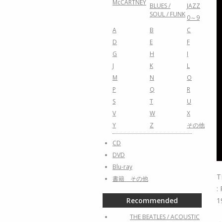
McCARTNEY
BLUES /
JAZZ
SOUL / FUNK
0～9
A
B
C
D
E
F
G
H
I
J
K
L
M
N
O
P
Q
R
S
T
U
V
W
X
Y
Z
その他
CD
DVD
Blu-ray
T
書籍 その他
:
1
Recommended
THE BEATLES / ACOUSTIC