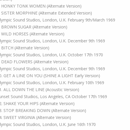
. HONKY TONK WOMEN (Alternate Version)
. SISTER MORPHINE (Alternate Extended Version)
lympic Sound Studios, London, U.K. February 9th/March 1969
. BROWN SUGAR (Alternate Version)
. WILD HORSES (Alternate Version)
lympic Sound Studios, London, U.K. December 9th 1969
. BITCH (Alternate Version)
lympic Sound Studios, London, U.K. October 17th 1970
. DEAD FLOWERS (Alternate Version)
lympic Sound Studios, London, U.K. December 9th 1969
0. GET A LINE ON YOU (SHINE A LIGHT Early Version)
lympic Sound Studios, London, U.K. February 10th 1969
1. ALL DOWN THE LINE (Acoustic Version)
unset Sound Studios, Los Angeles, CA October 17th 1969
2. SHAKE YOUR HIPS (Alternate Version)
3. STOP BREAKING DOWN (Alternate Version)
4. SWEET VIRGINIA (Alternate Version)
lympic Sound Studios, London, U.K. June 16th 1970