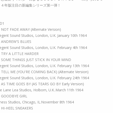
２４年版注目の新編集シリーズ第一弾！
D1
. NOT FADE AWAY (Alternate Version)
egent Sound Studios, London, U.K. January 10th 1964
. ANDREW'S BLUES
egent Sound Studios, London, U.K. February 4th 1964
. TRY A LITTLE HARDER
. SOME THINGS JUST STICK IN YOUR MIND
egent Sound Studios, London, U.K. February 13th 1964
. TELL ME (YOU'RE COMING BACK) (Alternate Version)
egent Sound Studios, London, U.K. February 24th 1964
. AS TIME GOES BY (AS TEARS GO BY Early Version)
e Lane Lea Studios, Holborn, U.K..March 11th 1964
. GOODBYE GIRL
hess Studios, Chicago, IL.November 8th 1964
. HI-HEEL SNEAKERS