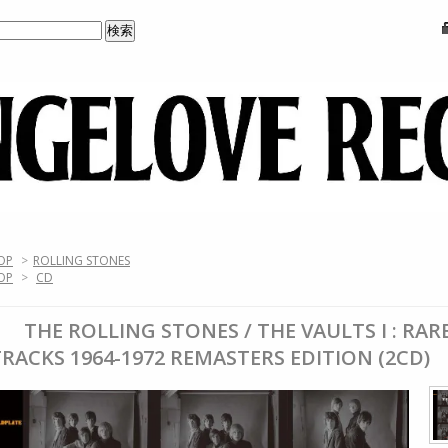
OP
>
ROLLING STONES
OP
>
CD
THE ROLLING STONES / THE VAULTS I : RA
TRACKS 1964-1972 REMASTERS EDITION (2CD)