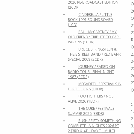
2026 RE-BROADCAST EDITION
O
(2CDR)
2
CINDERELLA / LITTLE
O
ROCK 1991 SOUNDBOARD
(1CD)
2
PAUL McCARTNEY / MY
2
OLD FRIEND : TRIBUTE TO CARL
R
PARKINS (1CDR)
O
BRUCE SPRINGSTEEN &
2
THE E STREET BAND / RED BANK
SPECIAL 2008 (2CDR)
2
JOURNEY / RAISED ON
2
RADIO TOUR : FINAL NIGHT
2
1987 (2CDR)
2
MEGADETH / FESTIVALS IN
EUROPE 2026 (1BDR)
O
FOO FIGHTERS / NOS
ALIVE 2026 (1BDR)
C
THE CURE / FESTIVALS
1
SUMMER 2026 (3BDR)
2
RUSH / FIFTY SOMETHING
3
COMPLETE LA NIGHTS 2026 PT
2 [3RD & 4TH DAYS] - MULTI
V