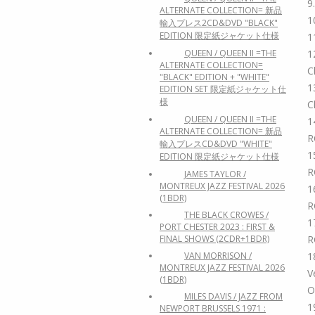
9
ALTERNATE COLLECTION= 新品
1
輸入プレス2CD&DVD "BLACK"
EDITION 限定紙ジャケット仕様
1
1
QUEEN / QUEEN II =THE
ALTERNATE COLLECTION=
C
"BLACK" EDITION + "WHITE"
1
EDITION SET 限定紙ジャケット仕
様
C
QUEEN / QUEEN II =THE
1
ALTERNATE COLLECTION= 新品
R
輸入プレスCD&DVD "WHITE"
1
EDITION 限定紙ジャケット仕様
R
JAMES TAYLOR /
MONTREUX JAZZ FESTIVAL 2026
1
(1BDR)
R
THE BLACK CROWES /
1
PORT CHESTER 2023 : FIRST &
R
FINAL SHOWS (2CDR+1BDR)
1
VAN MORRISON /
MONTREUX JAZZ FESTIVAL 2026
V
(1BDR)
O
MILES DAVIS / JAZZ FROM
1
NEWPORT BRUSSELS 1971 :