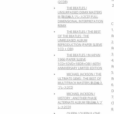
(2CDR)
THE BEATLES /
UNSURPASSED DEMIX MASTERS
III [新品輸入プレス2CD] FULL
DIMENSIONAL INTERPRETATION
C
REMIX
1
THE BEATLES / THE BEST
R
OF THE BEATLES : THE
UNRELEASED ALBUM
2
REPRODUCTION (PAPER SLEEVE
R
1CD + OBI)
3
THE BEATLES / IN JAPAN
1966 (PAPER SLEEVE
4
1CD+1DVD+1BDR+OBI ) 60TH
R
ANNIVERSARY LIMITED EDITION
5
MICHAEL JACKSON / THE
R
ULTIMATE GEMS : THE BEST OF
MULTITRACK MASTERS 新品輸入
6
プレス2CD
D
MICHAEL JACKSON /
7
HISTORY : ANOTHER PHASE
ALTERNATE ALBUM [新品輸入プ
C
レス2CD]
8
QUEEN / QUEEN II =THE