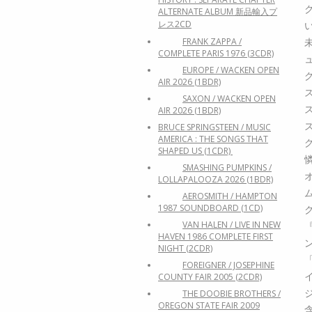
ALTERNATE ALBUM 新品輸入プ
レス2CD
FRANK ZAPPA /
COMPLETE PARIS 1976 (3CDR)
EUROPE / WACKEN OPEN
AIR 2026 (1BDR)
SAXON / WACKEN OPEN
AIR 2026 (1BDR)
BRUCE SPRINGSTEEN / MUSIC
AMERICA : THE SONGS THAT
SHAPED US (1CDR)
SMASHING PUMPKINS /
LOLLAPALOOZA 2026 (1BDR)
AEROSMITH / HAMPTON
1987 SOUNDBOARD (1CD)
VAN HALEN / LIVE IN NEW
HAVEN 1986 COMPLETE FIRST
NIGHT (2CDR)
FOREIGNER / JOSEPHINE
COUNTY FAIR 2005 (2CDR)
THE DOOBIE BROTHERS /
OREGON STATE FAIR 2009