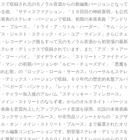
クスで収録され元のモノラル音源からの新編集バージョンとなって
いる他、「サティスファクション」「１９回目の神経衰弱」も公式
未発表のステレオ・バージョンで収録。初期の未発表曲「アンドリ
ュー・ブルース」「トライ・ア・リトル・ハーダー」「サム・シン
グス・ジャスト・スティック・イン・ユア・マインド」さらにチェ
ス・レコーディング曲もすべて元のモノラル音源から初登場の最新
ステレオ・デミックスで収録されています。また「アズ・ティアー
ズ・ゴー・バイ」「ダイデライオン」「ストリート・ファイティン
グ・マン」の初期バージョンや「ルビー・チューズデイ」「悪魔を
憐れむ歌」の『ロックン・ロール・サーカス』リハーサルもステレ
オ・デミックス・バージョンで収録。６０年代の歴史的名盤アルバ
ム『ベガーズ・バンケット』『レット・イット・ブリード』、ミッ
ク・テイラー加入後のアルバム『スティッキー・フィンガース』
『メイン・ストリートのならず者』からのオルタネイト・バージョ
ン各曲も音質向上したアップグレード音源を採用。伝説の未発表曲
「コックサッカー・ブルース」や非売品ソノシートからの「エグザ
イル・オン・メイン・ストリート・ブルース」まで厳選されたオリ
ジナル編集コンピレーションです。初登場ステレオ・デミックスを
含む最新リマスターによるＧＯＬＤＰＬＡＴＥレーベルからの２０