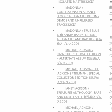
- ISOLATED MASTERS [2CD]
MADONNA /
CONFESSIONS ON A DANCE
FLOOR : ALTERNATE EDITION -
DEMOS AND UNRELEASED
TRACKS [2CD]
MADONNA / TRUE BLUE :
40th ANNIVERSARY EDITION -
ALTERNATES AND RARITIES [新品
輸入プレス2CD]
MICHAEL JACKSON /
INVINCIBLE : ULTIMATE EDITION
= ALTERNATE ALBUM [新品輸入
プレス2CD]
MICHAEL JACKSON- THE
JACKSONS / TRIUMPH : SPECIAL
COLLECTOR'S EDITION [新品輸
入プレス2CD]
JANET JACKSON /
TREASURES ANTHOLOGY : RARE
AND UNRELEASED [新品輸入プレ
ス2CD]
MICHAEL JACKSON /
HISTORY : SEPARATE CHAPTER