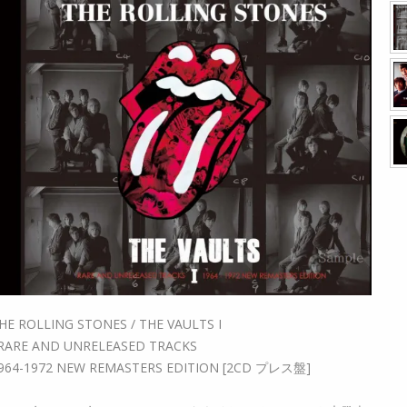
HE ROLLING STONES / THE VAULTS I
 RARE AND UNRELEASED TRACKS
964-1972 NEW REMASTERS EDITION [2CD プレス盤]