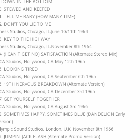
. DOWN IN THE BOTTOM
0. STEWED AND KEEFED
1. TELL ME BABY (HOW MANY TIME)
2. DON'T YOU LIE TO ME
hess Studios, Chicago, IL.June 10/11th 1964
3. KEY TO THE HIGHWAY
hess Studios, Chicago, IL.November 8th 1964
4. (I CAN'T GET NO) SATISFACTION (Alternate Stereo Mix)
CA Studios, Hollywood, CA May 12th 1965
5. LOOKING TIRED
CA Studios, Hollywood, CA September 6th 1965
6. 19TH NERVOUS BREAKDOWN (Alternate Version)
CA Studios, Hollywood, CA December 3rd 1965
7. GET YOURSELF TOGETHER
CA Studios, Hollywood, CA August 3rd 1966
8. SOMETIMES HAPPY, SOMETIMES BLUE (DANDELION Early
ersion)
lympic Sound Studios, London, U.K. November 8th 1966
9. JUMPIN' JACK FLASH (Alternate Promo Version)