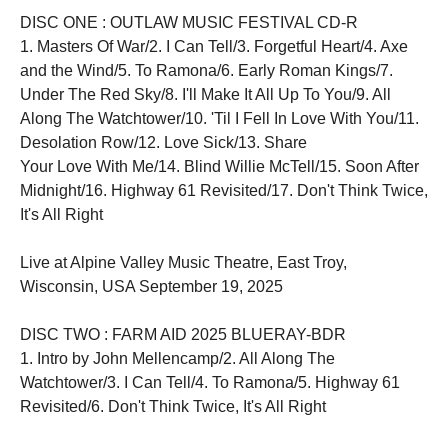
DISC ONE : OUTLAW MUSIC FESTIVAL CD-R
1. Masters Of War/2. I Can Tell/3. Forgetful Heart/4. Axe
and the Wind/5. To Ramona/6. Early Roman Kings/7.
Under The Red Sky/8. I'll Make It All Up To You/9. All
Along The Watchtower/10. 'Til I Fell In Love With You/11.
Desolation Row/12. Love Sick/13. Share
Your Love With Me/14. Blind Willie McTell/15. Soon After
Midnight/16. Highway 61 Revisited/17. Don't Think Twice,
It's All Right
Live at Alpine Valley Music Theatre, East Troy,
Wisconsin, USA September 19, 2025
DISC TWO : FARM AID 2025 BLUERAY-BDR
1. Intro by John Mellencamp/2. All Along The
Watchtower/3. I Can Tell/4. To Ramona/5. Highway 61
Revisited/6. Don't Think Twice, It's All Right