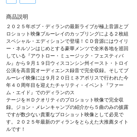
商品説明
２０２５年ボブ・ディランの最新ライブが極上音源とプ
ロショット映像ブルーレイのカップリングによる２枚組
スペシャル・エディションで登場！ＣＤ音源にはウイリ
ー・ネルソンはじめとする豪華メンツで全米各地を巡回
している『アウトロー・ミュージック・フェスティバ
ル』から９月１９日ウィスコンシン州イースト・トロイ
公演を高音質オーディエンス録音で完全収録。そしてブ
ルーレイ映像には９月２０日ミネアポリスで行われた今
年４０周年目を迎えたチャリティ・イベント『ファー
ム・エイド』でのディランのス
テージをＨＤクオリティのプロショット映像で完全収
録。ジョン・メレンキャンプの紹介から５曲のみの披露
ですが数少ない貴重なプロショット映像として必見で
す。２０２５年最新のディランをとらえた大推薦タイト
ルです！