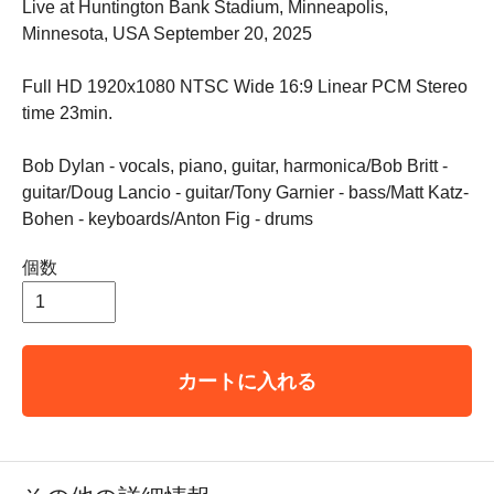
Live at Huntington Bank Stadium, Minneapolis,
Minnesota, USA September 20, 2025
Full HD 1920x1080 NTSC Wide 16:9 Linear PCM Stereo
time 23min.
Bob Dylan - vocals, piano, guitar, harmonica/Bob Britt -
guitar/Doug Lancio - guitar/Tony Garnier - bass/Matt Katz-
Bohen - keyboards/Anton Fig - drums
個数
カートに入れる