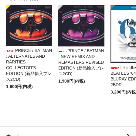
PRINCE / BATMAN
PRINCE / BATMAN
: ALTERNATES AND
: NEW REMIX AND
RARITIES
REMASTERS REVISED
THE BE
COLLECTOR'S
EDITION (新品輸入プレ
BEATLES '64
EDITION (新品輸入プレ
ス2CD)
BLURAY EDI
ス2CD)
1,900円(内税)
2BDR
1,900円(内税)
3,200円(内税