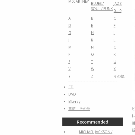
McCARTNEY
BLUES /
JAZZ
SOUL / FUNK
0～9
A
B
C
D
E
F
G
H
I
J
K
L
M
N
O
P
Q
R
S
T
U
V
W
X
Y
Z
その他
CD
DVD
Blu-ray
書籍 その他
Recommended
MICHAEL JACKSON /