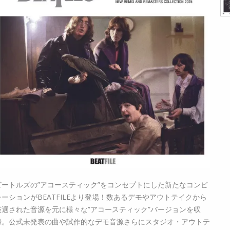
ビートルズの”アコースティック”をコンセプトにした新たなコンピ
レーションがBEATFILEより登場！数あるデモやアウトテイクから
厳選された音源を元に様々な”アコースティック”バージョンを収
録。公式未発表の曲や試作的なデモ音源さらにスタジオ・アウトテ