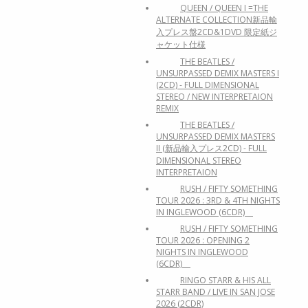
QUEEN / QUEEN I =THE
ALTERNATE COLLECTION新品輸
入プレス盤2CD&1DVD 限定紙ジ
ャケット仕様
THE BEATLES /
UNSURPASSED DEMIX MASTERS I
(2CD) - FULL DIMENSIONAL
STEREO / NEW INTERPRETAION
REMIX
THE BEATLES /
UNSURPASSED DEMIX MASTERS
II (新品輸入プレス2CD) - FULL
DIMENSIONAL STEREO
INTERPRETAION
RUSH / FIFTY SOMETHING
TOUR 2026 : 3RD & 4TH NIGHTS
IN INGLEWOOD (6CDR)
RUSH / FIFTY SOMETHING
TOUR 2026 : OPENING 2
NIGHTS IN INGLEWOOD
(6CDR)
RINGO STARR & HIS ALL
STARR BAND / LIVE IN SAN JOSE
2026 (2CDR)