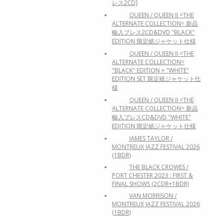
レス2CD]
QUEEN / QUEEN II =THE
ALTERNATE COLLECTION= 新品
輸入プレス2CD&DVD "BLACK"
EDITION 限定紙ジャケット仕様
QUEEN / QUEEN II =THE
ALTERNATE COLLECTION=
"BLACK" EDITION + "WHITE"
EDITION SET 限定紙ジャケット仕
様
QUEEN / QUEEN II =THE
ALTERNATE COLLECTION= 新品
輸入プレスCD&DVD "WHITE"
EDITION 限定紙ジャケット仕様
JAMES TAYLOR /
MONTREUX JAZZ FESTIVAL 2026
(1BDR)
THE BLACK CROWES /
PORT CHESTER 2023 : FIRST &
FINAL SHOWS (2CDR+1BDR)
VAN MORRISON /
MONTREUX JAZZ FESTIVAL 2026
(1BDR)