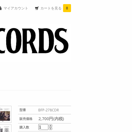
マイアカウント
カートを見る
0
型番
BFP-278CDR
2,700円(内税)
販売価格
購入数