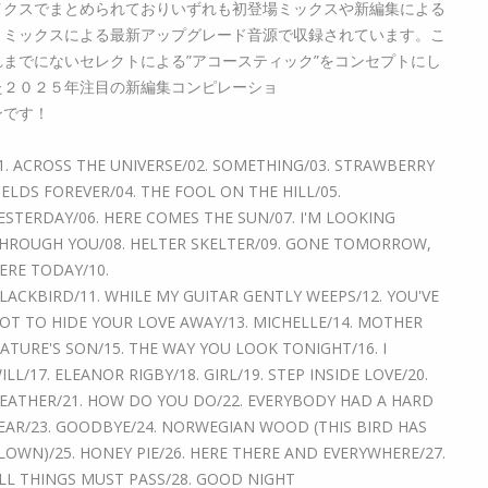
イクスでまとめられておりいずれも初登場ミックスや新編集による
リミックスによる最新アップグレード音源で収録されています。こ
れまでにないセレクトによる”アコースティック”をコンセプトにし
た２０２５年注目の新編集コンピレーショ
ンです！
1. ACROSS THE UNIVERSE/02. SOMETHING/03. STRAWBERRY
IELDS FOREVER/04. THE FOOL ON THE HILL/05.
ESTERDAY/06. HERE COMES THE SUN/07. I'M LOOKING
HROUGH YOU/08. HELTER SKELTER/09. GONE TOMORROW,
ERE TODAY/10.
LACKBIRD/11. WHILE MY GUITAR GENTLY WEEPS/12. YOU'VE
OT TO HIDE YOUR LOVE AWAY/13. MICHELLE/14. MOTHER
ATURE'S SON/15. THE WAY YOU LOOK TONIGHT/16. I
ILL/17. ELEANOR RIGBY/18. GIRL/19. STEP INSIDE LOVE/20.
EATHER/21. HOW DO YOU DO/22. EVERYBODY HAD A HARD
EAR/23. GOODBYE/24. NORWEGIAN WOOD (THIS BIRD HAS
LOWN)/25. HONEY PIE/26. HERE THERE AND EVERYWHERE/27.
LL THINGS MUST PASS/28. GOOD NIGHT