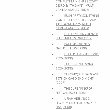
COMPLETE LA NIGHTS 2026 PT
2 [3RD & 4TH DAYS] - MULTI
CAMERA ANGLES (2BDR)
RUSH / FIFTY SOMETHING
COMPLETE LA NIGHTS 2026 PT
1 [1ST&2ND DAYS] MULTI
CAMERA ANGLES (2BDR)
ERIC CLAPTON / DENVER
BLUES NIGHTS 1994 (3CDR)
PAUL McCARTNEY/
NAKED TRACKS (1CDR)
DEF LEPPARD / BELSONIC
2026 (2CDR)
THE CURE / BELSONIC
2026 (2CDR)
YES / WKQX BROADCAST
1978 CHICAGO 2ND NIGHT
(2CDR)
THE CURE / PINKPOP
FESTIVAL 2026 (1BDR)
URIAH HEEP / ROCK
LEGENDS CRUISE XIII : 2026 1ST
DAY (2CDR)