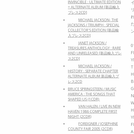
INVINCIBLE : ULTIMATE EDITION
= ALTERNATE ALBUM [新品輸入
プレス2CD]
MICHAEL JACKSON- THE
JACKSONS / TRIUMPH : SPECIAL
COLLECTOR'S EDITION [新品輸
入プレス2CD]
JANET JACKSON /
0
TREASURES ANTHOLOGY : RARE
F
AND UNRELEASED [新品輸入プレ
ス2CD]
Y
MICHAEL JACKSON /
T
HISTORY : SEPARATE CHAPTER
H
ALTERNATE ALBUM 新品輸入プ
B
レス2CD
G
BRUCE SPRINGSTEEN / MUSIC
AMERICA : THE SONGS THAT
N
SHAPED US (1CDR)
W
VAN HALEN / LIVE IN NEW
H
HAVEN 1986 COMPLETE FIRST
NIGHT (2CDR)
Y
FOREIGNER / JOSEPHINE
F
COUNTY FAIR 2005 (2CDR)
A