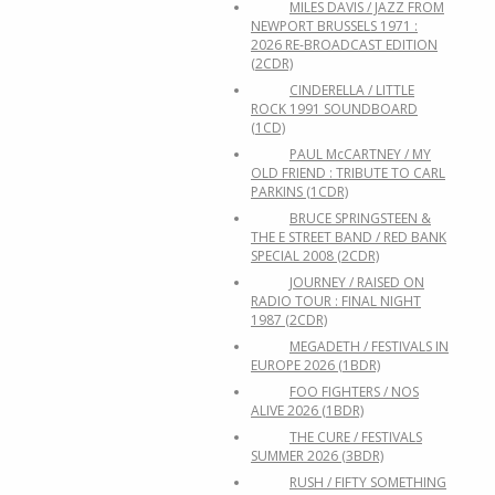
MILES DAVIS / JAZZ FROM
NEWPORT BRUSSELS 1971 :
2026 RE-BROADCAST EDITION
(2CDR)
CINDERELLA / LITTLE
ROCK 1991 SOUNDBOARD
(1CD)
PAUL McCARTNEY / MY
OLD FRIEND : TRIBUTE TO CARL
PARKINS (1CDR)
BRUCE SPRINGSTEEN &
THE E STREET BAND / RED BANK
SPECIAL 2008 (2CDR)
JOURNEY / RAISED ON
RADIO TOUR : FINAL NIGHT
1987 (2CDR)
MEGADETH / FESTIVALS IN
EUROPE 2026 (1BDR)
FOO FIGHTERS / NOS
ALIVE 2026 (1BDR)
THE CURE / FESTIVALS
SUMMER 2026 (3BDR)
RUSH / FIFTY SOMETHING