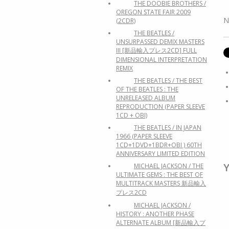
THE DOOBIE BROTHERS /
OREGON STATE FAIR 2009
N
(2CDR)
THE BEATLES /
UNSURPASSED DEMIX MASTERS
III [新品輸入プレス2CD] FULL
DIMENSIONAL INTERPRETATION
REMIX
THE BEATLES / THE BEST
OF THE BEATLES : THE
UNRELEASED ALBUM
REPRODUCTION (PAPER SLEEVE
1CD + OBI)
THE BEATLES / IN JAPAN
1966 (PAPER SLEEVE
1CD+1DVD+1BDR+OBI ) 60TH
ANNIVERSARY LIMITED EDITION
Y
MICHAEL JACKSON / THE
ULTIMATE GEMS : THE BEST OF
MULTITRACK MASTERS 新品輸入
プレス2CD
MICHAEL JACKSON /
HISTORY : ANOTHER PHASE
ALTERNATE ALBUM [新品輸入プ