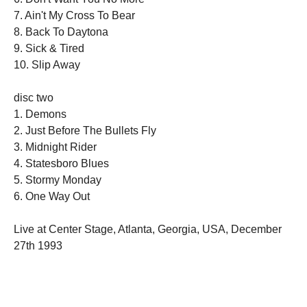
7. Ain't My Cross To Bear
8. Back To Daytona
9. Sick & Tired
10. Slip Away
disc two
1. Demons
2. Just Before The Bullets Fly
3. Midnight Rider
4. Statesboro Blues
5. Stormy Monday
6. One Way Out
Live at Center Stage, Atlanta, Georgia, USA, December
27th 1993