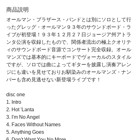
商品説明
オールマン・ブラザース・バンドとは別にソロとして行
ったグレッグ・オールマン９３年のサウンドボード・ラ
イブが初登場！９３年１２月２７日ジョージア州アトラ
ンタ公演を収録したもので、関係者流出の極上クオリテ
ィのサウンドボード音源でコンサート完全収録。オール
マンズでは基本的にキーボードでヴォーカルのスタイル
ですが、ソロでは曲によってギターを披露し演奏アレン
ジにも違いを見せておりお馴染みのオールマンズ・ナン
バーも含め見逃せない新登場ライブです！
disc one
1. Intro
2. Hot 'Lanta
3. I'm No Angel
4. Faces Without Names
5. Anything Goes
6. Don't Want You No More