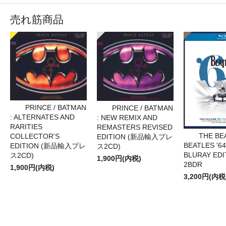
売れ筋商品
PRINCE / BATMAN
PRINCE / BATMAN
: ALTERNATES AND
: NEW REMIX AND
RARITIES
REMASTERS REVISED
THE BE
COLLECTOR'S
EDITION (新品輸入プレ
BEATLES '64
EDITION (新品輸入プレ
ス2CD)
BLURAY EDI
ス2CD)
1,900円(内税)
2BDR
1,900円(内税)
3,200円(内税