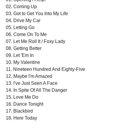
02. Coming Up
03. Got to Get You Into My Life
04. Drive My Car
05. Letting Go
06. Come On To Me
07. Let Me Roll It / Foxy Lady
08. Getting Better
09. Let 'Em In
10. My Valentine
11. Nineteen Hundred And Eighty-Five
12. Maybe I'm Amazed
13. I've Just Seen A Face
14. In Spite Of All The Danger
15. Love Me Do
16. Dance Tonight
17. Blackbird
18. Here Today