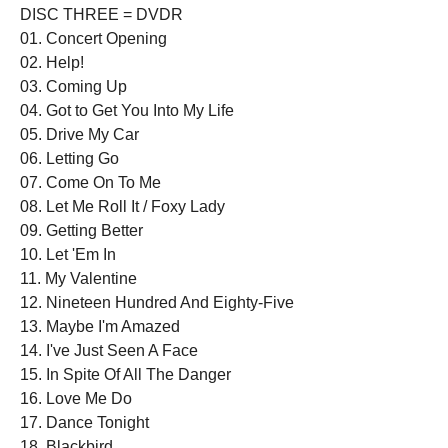
DISC THREE = DVDR
01. Concert Opening
02. Help!
03. Coming Up
04. Got to Get You Into My Life
05. Drive My Car
06. Letting Go
07. Come On To Me
08. Let Me Roll It / Foxy Lady
09. Getting Better
10. Let 'Em In
11. My Valentine
12. Nineteen Hundred And Eighty-Five
13. Maybe I'm Amazed
14. I've Just Seen A Face
15. In Spite Of All The Danger
16. Love Me Do
17. Dance Tonight
18. Blackbird