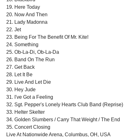
19. Here Today
20. Now And Then
21. Lady Madonna
22. Jet
23. Being For The Benefit Of Mr. Kite!
24. Something
25. Ob-La-Di, Ob-La-Da
26. Band On The Run
27. Get Back
28. Let It Be
29. Live And Let Die
30. Hey Jude
31. I've Got a Feeling
32. Sgt. Pepper's Lonely Hearts Club Band (Reprise)
33. Helter Skelter
34. Golden Slumbers / Carry That Weight / The End
35. Concert Closing
Live At Nationwide Arena, Columbus, OH, USA