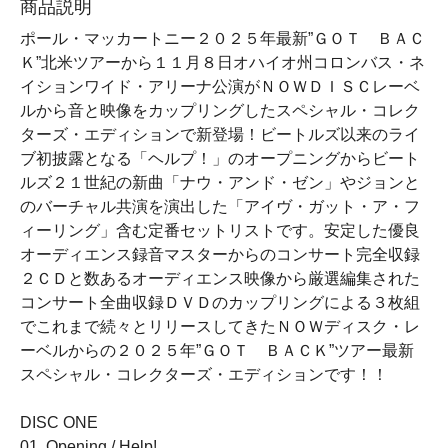
商品説明
ポール・マッカートニー２０２５年最新”ＧＯＴ ＢＡＣ
Ｋ”北米ツアーから１１月８日オハイオ州コロンバス・ネ
イションワイド・アリーナ公演がＮＯＷＤＩＳＣレーベ
ルから音と映像をカップリングしたスペシャル・コレク
ターズ・エディションで新登場！ビートルズ以来のライ
ブ初披露となる「ヘルプ！」のオープニングからビート
ルズ２１世紀の新曲「ナウ・アンド・ゼン」やジョンと
のバーチャル共演を演出した「アイヴ・ガット・ア・フ
ィーリング」含む定番セットリストです。安定した優良
オーディエンス録音マスターからのコンサート完全収録
２ＣＤと数あるオーディエンス映像から厳選編集された
コンサート全曲収録ＤＶＤのカップリングによる３枚組
でこれまで続々とリリースしてきたＮＯＷディスク・レ
ーベルからの２０２５年”ＧＯＴ ＢＡＣＫ”ツアー最新
スペシャル・コレクターズ・エディションです！！
DISC ONE
01. Opening / Help!