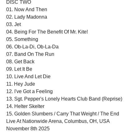
DISC TWO
01. Now And Then
02. Lady Madonna
03. Jet
04. Being For The Benefit Of Mr. Kite!
05. Something
06. Ob-La-Di, Ob-La-Da
07. Band On The Run
08. Get Back
09. Let It Be
10. Live And Let Die
11. Hey Jude
12. I've Got a Feeling
13. Sgt. Pepper's Lonely Hearts Club Band (Reprise)
14. Helter Skelter
15. Golden Slumbers / Carry That Weight / The End
Live At Nationwide Arena, Columbus, OH, USA
November 8th 2025