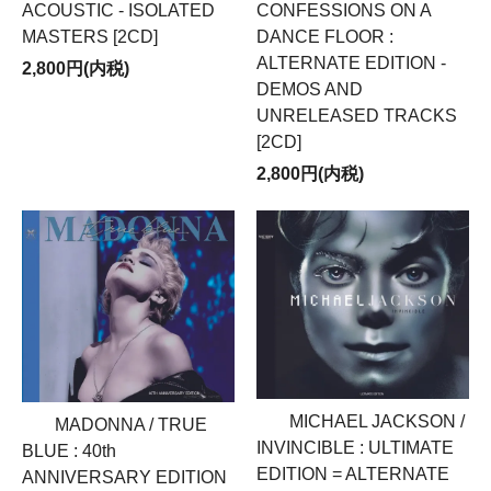
CONFESSIONS ON A
ACOUSTIC - ISOLATED
DANCE FLOOR :
MASTERS [2CD]
ALTERNATE EDITION -
2,800円(内税)
DEMOS AND
☆当店X（旧Twitter）で最新情報ツイートしています。
☆
詳しくはこちら！
UNRELEASED TRACKS
[2CD]
☆ストレンジラヴレコーズではメール会員を募集☆
2,800円(内税)
登録方法は簡単！
strange.lovelove.rec@gmail.com
こちらのメールアドレスの本文にお名前を入力して送信
するだけ！
新作情報や、SALE情報、お得な情報盛りだくさん☆
この機会に会員登録登録いかがでしょうか？
CD / DVD/ Blu-rayの読み取り不良のお問い合わせについ
て
CD / DVD/ Blu-rayプレーヤーの読み取り能力が何らかの
MICHAEL JACKSON /
MADONNA / TRUE
原因で充分機能していない場合には、ディスクに品質上
INVINCIBLE : ULTIMATE
の問題がなくても、一部のCD、DVDから音や映像に不
BLUE : 40th
具合が生じて来ることがあります。
EDITION = ALTERNATE
ANNIVERSARY EDITION