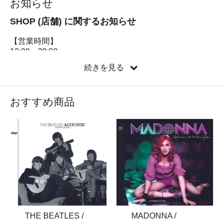
お知らせ
SHOP (店舗) に関するお知らせ
【営業時間】
12:00～20:00
続きを見る
WEBご注文（通信販売)に関するお知らせ
現在、多くのご注文をいただいており、商品の発送に通
常よりお時間をいただく可能性がございますのでお知ら
おすすめ商品
せいたします。
お届けまでお時間をいただくことを深くお詫び申し上げ
ます｡
商品の準備が整い次第順次発送対応をして参ります。
お客様にはご不便・ご迷惑をおかけし誠に申し訳ござい
ませんが、何卒ご容赦くださいませ。
公式LINEを開設いたしました！
最新情報や友だち限定のお得な情報を配信しています！
ぜひ友だち追加よろしくお願いします！
MADONNA /
THE BEATLES /