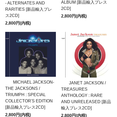
一度、そのディスクをご友人などの他のCD／DVDプレ
ALBUM [新品輸入プレス
- ALTERNATES AND
ーヤーで、試聴(視聴)をお願いいたします。他のプレー
2CD]
RARITIES [新品輸入プレ
ヤーで正常に再生される場合は、不具合の生じるCD /
ス2CD]
2,800円(内税)
DVD/ Blu-rayプレーヤーのメーカーへお問い合わせくだ
さい。また、他のプレーヤーでも不具合の現象が現われ
2,800円(内税)
る場合には、当店でディスクの検査をさせていただきま
すのでご連絡ください。
★ お問い合わせ
:
strange.lovelove.rec@gmail.com
MICHAEL JACKSON-
JANET JACKSON /
THE JACKSONS /
TREASURES
TRIUMPH : SPECIAL
ANTHOLOGY : RARE
COLLECTOR'S EDITION
AND UNRELEASED [新品
[新品輸入プレス2CD]
輸入プレス2CD]
2,800円(内税)
2,800円(内税)