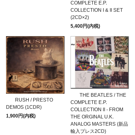
COMPLETE E.P.
COLLECTION I & II SET
(2CD×2)
5,400円(内税)
THE BEATLES / THE
RUSH / PRESTO
COMPLETE E.P.
DEMOS (1CDR)
COLLECTION II - FROM
1,900円(内税)
THE ORGINAL U.K.
ANALOG MASTERS (新品
輸入プレス2CD)