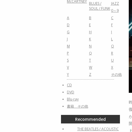
McCARTNEY
BLUES /
JAZZ
SOUL / FUNK
0～9
A
B
C
D
E
F
G
H
I
J
K
L
M
N
O
P
Q
R
S
T
U
V
W
X
Y
Z
その他
CD
DVD
Blu-ray
書籍 その他
Recommended
THE BEATLES / ACOUSTIC