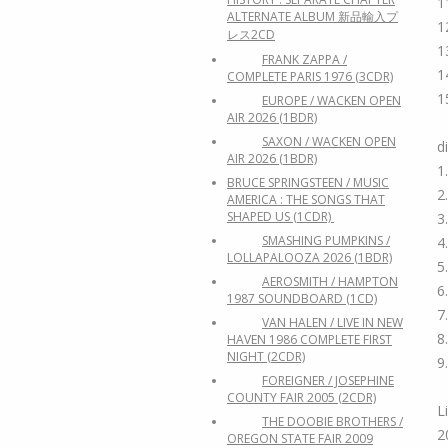
1
ALTERNATE ALBUM 新品輸入プ
1
レス2CD
1
FRANK ZAPPA /
1
COMPLETE PARIS 1976 (3CDR)
1
EUROPE / WACKEN OPEN
AIR 2026 (1BDR)
SAXON / WACKEN OPEN
d
AIR 2026 (1BDR)
1
BRUCE SPRINGSTEEN / MUSIC
2
AMERICA : THE SONGS THAT
SHAPED US (1CDR)
3
SMASHING PUMPKINS /
4
LOLLAPALOOZA 2026 (1BDR)
5
AEROSMITH / HAMPTON
6
1987 SOUNDBOARD (1CD)
7
VAN HALEN / LIVE IN NEW
8
HAVEN 1986 COMPLETE FIRST
NIGHT (2CDR)
9
FOREIGNER / JOSEPHINE
COUNTY FAIR 2005 (2CDR)
L
THE DOOBIE BROTHERS /
2
OREGON STATE FAIR 2009