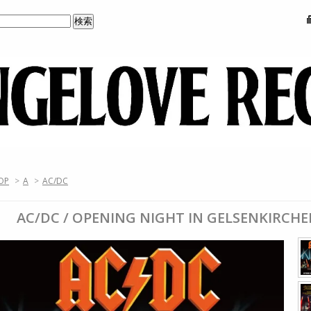
OP
>
A
>
AC/DC
AC/DC / OPENING NIGHT IN GELSENKIRCHEN