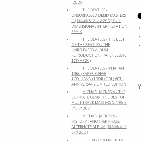
(2CDR)
THE BEATLES /
UNSURPASSED DEMIX MASTERS
III [新品輸入プレス2CD] FULL
DIMENSIONAL INTERPRETATION
REMIX
THE BEATLES / THE BEST
OF THE BEATLES : THE
UNRELEASED ALBUM
REPRODUCTION (PAPER SLEEVE
1CD + OBI)
THE BEATLES / IN JAPAN
1966 (PAPER SLEEVE
1CD+1DVD+1BDR+OBI ) 60TH
ANNIVERSARY LIMITED EDITION
Y
MICHAEL JACKSON / THE
ULTIMATE GEMS : THE BEST OF
MULTITRACK MASTERS 新品輸入
プレス2CD
MICHAEL JACKSON /
HISTORY : ANOTHER PHASE
ALTERNATE ALBUM [新品輸入プ
レス2CD]
QUEEN / QUEEN II =THE