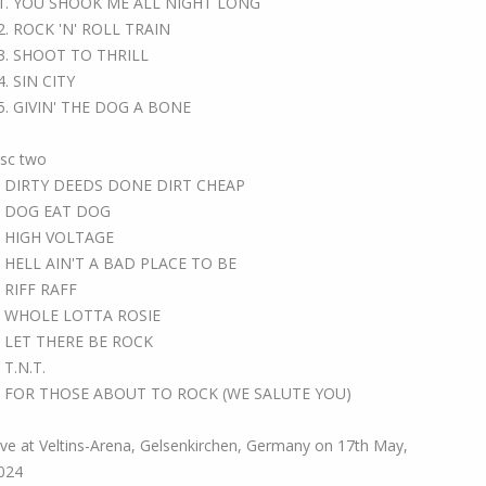
1. YOU SHOOK ME ALL NIGHT LONG
2. ROCK 'N' ROLL TRAIN
3. SHOOT TO THRILL
4. SIN CITY
5. GIVIN' THE DOG A BONE
isc two
. DIRTY DEEDS DONE DIRT CHEAP
. DOG EAT DOG
. HIGH VOLTAGE
. HELL AIN'T A BAD PLACE TO BE
. RIFF RAFF
. WHOLE LOTTA ROSIE
. LET THERE BE ROCK
. T.N.T.
. FOR THOSE ABOUT TO ROCK (WE SALUTE YOU)
ive at Veltins-Arena, Gelsenkirchen, Germany on 17th May,
024