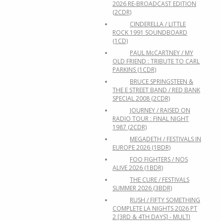
2026 RE-BROADCAST EDITION
(2CDR)
CINDERELLA / LITTLE
ROCK 1991 SOUNDBOARD
(1CD)
PAUL McCARTNEY / MY
OLD FRIEND : TRIBUTE TO CARL
PARKINS (1CDR)
BRUCE SPRINGSTEEN &
THE E STREET BAND / RED BANK
SPECIAL 2008 (2CDR)
JOURNEY / RAISED ON
RADIO TOUR : FINAL NIGHT
1987 (2CDR)
MEGADETH / FESTIVALS IN
EUROPE 2026 (1BDR)
FOO FIGHTERS / NOS
ALIVE 2026 (1BDR)
THE CURE / FESTIVALS
SUMMER 2026 (3BDR)
RUSH / FIFTY SOMETHING
COMPLETE LA NIGHTS 2026 PT
2 [3RD & 4TH DAYS] - MULTI