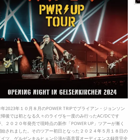
昨年2023年１０月８月のPOWER TRIPでブライアン・ジョンソン
復帰後では初となる久々のライヴを一度のみ行ったAC/DCです
が、２０２０年発売で現時点の新作「POWER UP」ツアーが漸く
開始されました。そのツアー初日となった２０２４年５月１８日の
ドイツ、ゲルゼンキルヒェン公演が高音質オーディエンス録音完全