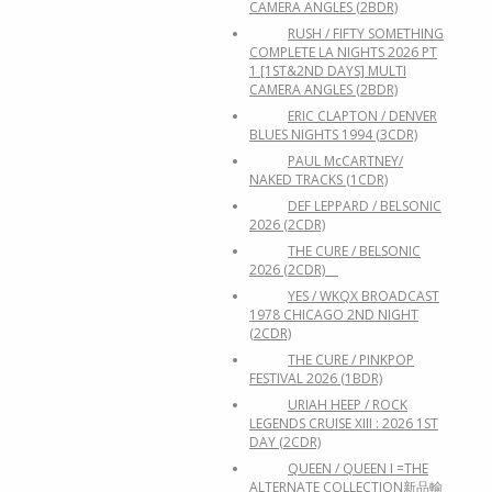
CAMERA ANGLES (2BDR)
RUSH / FIFTY SOMETHING
COMPLETE LA NIGHTS 2026 PT
1 [1ST&2ND DAYS] MULTI
CAMERA ANGLES (2BDR)
ERIC CLAPTON / DENVER
BLUES NIGHTS 1994 (3CDR)
PAUL McCARTNEY/
NAKED TRACKS (1CDR)
DEF LEPPARD / BELSONIC
2026 (2CDR)
THE CURE / BELSONIC
2026 (2CDR)
YES / WKQX BROADCAST
1978 CHICAGO 2ND NIGHT
(2CDR)
THE CURE / PINKPOP
FESTIVAL 2026 (1BDR)
URIAH HEEP / ROCK
LEGENDS CRUISE XIII : 2026 1ST
DAY (2CDR)
QUEEN / QUEEN I =THE
ALTERNATE COLLECTION新品輸