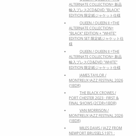
ALTERNATE COLLECTION= 新品
輸入プレス2CD&DVD "BLACK"
EDITION 限定紙ジャケット仕様
QUEEN / QUEEN II =THE
ALTERNATE COLLECTION=
"BLACK" EDITION + "WHITE"
EDITION SET 限定紙ジャケット仕
様
QUEEN / QUEEN II =THE
ALTERNATE COLLECTION= 新品
輸入プレスCD&DVD "WHITE"
EDITION 限定紙ジャケット仕様
JAMES TAYLOR /
MONTREUX JAZZ FESTIVAL 2026
(1BDR)
THE BLACK CROWES /
PORT CHESTER 2023 : FIRST &
FINAL SHOWS (2CDR+1BDR)
VAN MORRISON /
MONTREUX JAZZ FESTIVAL 2026
(1BDR)
MILES DAVIS / JAZZ FROM
NEWPORT BRUSSELS 1971 :