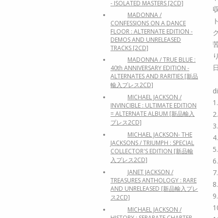
- ISOLATED MASTERS [2CD]
MADONNA /
CONFESSIONS ON A DANCE
FLOOR : ALTERNATE EDITION -
DEMOS AND UNRELEASED
TRACKS [2CD]
MADONNA / TRUE BLUE :
40th ANNIVERSARY EDITION -
ALTERNATES AND RARITIES [新品
輸入プレス2CD]
d
MICHAEL JACKSON /
1
INVINCIBLE : ULTIMATE EDITION
2
= ALTERNATE ALBUM [新品輸入
プレス2CD]
3
MICHAEL JACKSON- THE
4
JACKSONS / TRIUMPH : SPECIAL
5
COLLECTOR'S EDITION [新品輸
入プレス2CD]
6
7
JANET JACKSON /
TREASURES ANTHOLOGY : RARE
8
AND UNRELEASED [新品輸入プレ
9
ス2CD]
1
MICHAEL JACKSON /
HISTORY : SEPARATE CHAPTER