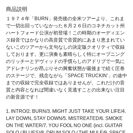
商品説明
１９７４年「BURN」発売後の全米ツアーより、これま
で一切出回っていなかった８月２６日のコネチカット州
ハートフォード公演が初登場！この時期のオーディエン
ス録音ではかなりの高音質で音質的にあまり恵まれてい
ないこのツアーから文句なしの決定版クオリティで収録
しております。更に演奏も素晴らしく特にオープニング
のリッチーとデヴィッドの手慣らしのアドリブで一気に
アドレナリンが昂ぶりその興奮状態が最後まで続く圧巻
のステージで、残念ながら「SPACE TRUCKIN’」の途中
までの収録で完全収録ではありませんが、これだけの音
質と内容となれば間違いなく見逃すことの出来ない注目
の新音源です！
1. INTRO/2. BURN/3. MIGHT JUST TAKE YOUR LIFE/4.
LAY DOWN, STAY DOWN/5. MISTREATED/6. SMOKE
ON THE WATER/7. YOU FOOL NO ONE (incl. GUITAR
SOLO / BLUES)/8. DRUM SOLO / THE MULE/9. SPACE