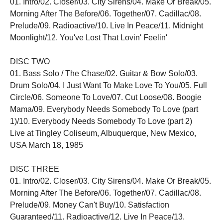
01. Intro/02. Closer/03. City Sirens/04. Make Or Break/05.
Morning After The Before/06. Together/07. Cadillac/08.
Prelude/09. Radioactive/10. Live In Peace/11. Midnight
Moonlight/12. You've Lost That Lovin' Feelin'
DISC TWO
01. Bass Solo / The Chase/02. Guitar & Bow Solo/03.
Drum Solo/04. I Just Want To Make Love To You/05. Full
Circle/06. Someone To Love/07. Cut Loose/08. Boogie
Mama/09. Everybody Needs Somebody To Love (part
1)/10. Everybody Needs Somebody To Love (part 2)
Live at Tingley Coliseum, Albuquerque, New Mexico,
USA March 18, 1985
DISC THREE
01. Intro/02. Closer/03. City Sirens/04. Make Or Break/05.
Morning After The Before/06. Together/07. Cadillac/08.
Prelude/09. Money Can't Buy/10. Satisfaction
Guaranteed/11. Radioactive/12. Live In Peace/13.