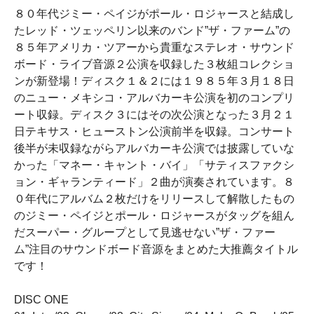
８０年代ジミー・ペイジがポール・ロジャースと結成し
たレッド・ツェッペリン以来のバンド”ザ・ファーム”の
８５年アメリカ・ツアーから貴重なステレオ・サウンド
ボード・ライブ音源２公演を収録した３枚組コレクショ
ンが新登場！ディスク１＆２には１９８５年３月１８日
のニュー・メキシコ・アルバカーキ公演を初のコンプリ
ート収録。ディスク３にはその次公演となった３月２１
日テキサス・ヒューストン公演前半を収録。コンサート
後半が未収録ながらアルバカーキ公演では披露していな
かった「マネー・キャント・バイ」「サティスファクシ
ョン・ギャランティード」２曲が演奏されています。８
０年代にアルバム２枚だけをリリースして解散したもの
のジミー・ペイジとポール・ロジャースがタッグを組ん
だスーパー・グループとして見逃せない”ザ・ファー
ム”注目のサウンドボード音源をまとめた大推薦タイトル
です！
DISC ONE