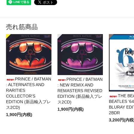
売れ筋商品
PRINCE / BATMAN
PRINCE / BATMAN
: ALTERNATES AND
: NEW REMIX AND
RARITIES
REMASTERS REVISED
THE BE
COLLECTOR'S
EDITION (新品輸入プレ
BEATLES '64
EDITION (新品輸入プレ
ス2CD)
BLURAY EDI
ス2CD)
1,900円(内税)
2BDR
1,900円(内税)
3,200円(内税