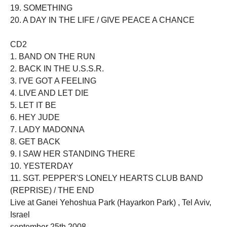
19. SOMETHING
20. A DAY IN THE LIFE / GIVE PEACE A CHANCE
CD2
1. BAND ON THE RUN
2. BACK IN THE U.S.S.R.
3. I'VE GOT A FEELING
4. LIVE AND LET DIE
5. LET IT BE
6. HEY JUDE
7. LADY MADONNA
8. GET BACK
9. I SAW HER STANDING THERE
10. YESTERDAY
11. SGT. PEPPER'S LONELY HEARTS CLUB BAND
(REPRISE) / THE END
Live at Ganei Yehoshua Park (Hayarkon Park) , Tel Aviv,
Israel
september 25th 2008