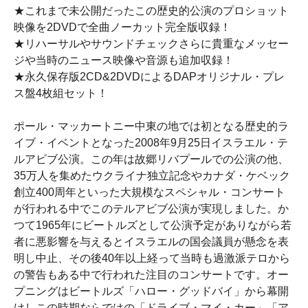
★これまで未公開だったこの歴史的公演のプロショット
映像を2DVDで全曲ノーカット完全版収録！
★リハーサルやサウンドチェックさらに貴重なメッセー
ジや当時のニュース映像や音源も追加収録！
★永久保存版2CD&2DVDによるDAPオリジナル・プレ
ス盤4枚組セット！
ポール・マッカートニー中東の地では初となる歴史的ラ
イブ・イベントとなった2008年9月25日イスラエル・テ
ルアビブ公演。この年は故郷リバプールでの公演の他、
35万人を集めたウクライナ独立記念やカナダ・ケベック
創立400周年といった大規模なスペシャル・コンサート
が行われる中でこのテルアビブ公演が実現しました。か
つて1965年にビートルズとして公演予定がありながら若
者に悪影響を与えるとイスラエルの国会議員が懸念を表
明し中止、その後40年以上経って当時も過激派テロから
の警告もある中で行われた注目のコンサートです。オー
プニングはビートルズ「ハロー・グッドバイ」から幕開
けしこの時期ならではの「ドライブ・マイ・カー」「ア