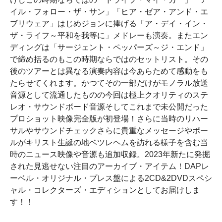
イル・フォロー・ザ・サン」「ヒア・ゼア・アンド・エ
ブリウェア」はじめジョンに捧げる「ア・デイ・イン・
ザ・ライフ～平和を我等に」メドレーも演奏。またエン
ディングは「サージェント・ペッパーズ～ジ・エンド」
で締め括るのもこの時期ならではのセットリスト。その
後のツアーとは異なる演奏内容は今あらためて感動をも
たらせてくれます。かつてその一部だけがモノラル放送
音源として流通したものの今回は極上クオリティのステ
レオ・サウンドボード音源そしてこれまで未公開だった
プロショット映像完全版が初登場！さらに当時のリハー
サルやサウンドチェックさらに貴重なメッセージやポー
ルがキリスト生誕の地ベツレヘムを訪れる様子を含む当
時のニュース映像や音源も追加収録。2023年新たに発掘
された見逃せない注目のアーカイブ・アイテム！DAPレ
ーベル・オリジナル・プレス盤による2CD&2DVDスペシ
ャル・コレクターズ・エディションとしてお届けしま
す！！