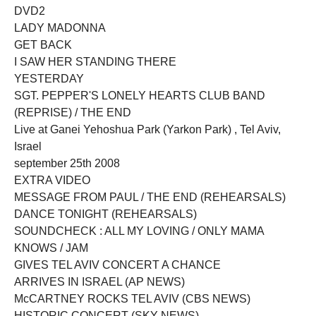
DVD2
LADY MADONNA
GET BACK
I SAW HER STANDING THERE
YESTERDAY
SGT. PEPPER'S LONELY HEARTS CLUB BAND
(REPRISE) / THE END
Live at Ganei Yehoshua Park (Yarkon Park) , Tel Aviv,
Israel
september 25th 2008
EXTRA VIDEO
MESSAGE FROM PAUL / THE END (REHEARSALS)
DANCE TONIGHT (REHEARSALS)
SOUNDCHECK : ALL MY LOVING / ONLY MAMA
KNOWS / JAM
GIVES TEL AVIV CONCERT A CHANCE
ARRIVES IN ISRAEL (AP NEWS)
McCARTNEY ROCKS TEL AVIV (CBS NEWS)
HISTORIC CONCERT (SKY NEWS)