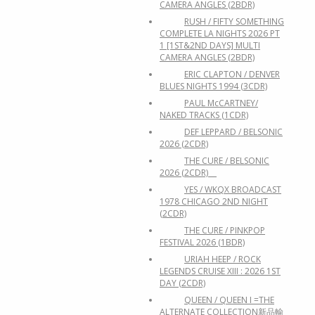
CAMERA ANGLES (2BDR)
RUSH / FIFTY SOMETHING
COMPLETE LA NIGHTS 2026 PT
1 [1ST&2ND DAYS] MULTI
CAMERA ANGLES (2BDR)
ERIC CLAPTON / DENVER
BLUES NIGHTS 1994 (3CDR)
PAUL McCARTNEY/
NAKED TRACKS (1CDR)
DEF LEPPARD / BELSONIC
2026 (2CDR)
THE CURE / BELSONIC
2026 (2CDR)
YES / WKQX BROADCAST
1978 CHICAGO 2ND NIGHT
(2CDR)
THE CURE / PINKPOP
FESTIVAL 2026 (1BDR)
URIAH HEEP / ROCK
LEGENDS CRUISE XIII : 2026 1ST
DAY (2CDR)
QUEEN / QUEEN I =THE
ALTERNATE COLLECTION新品輸