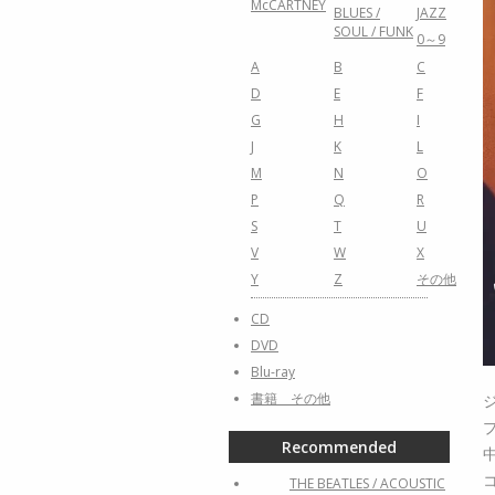
McCARTNEY
BLUES /
JAZZ
SOUL / FUNK
0～9
A
B
C
D
E
F
G
H
I
J
K
L
M
N
O
P
Q
R
S
T
U
V
W
X
Y
Z
その他
CD
DVD
Blu-ray
書籍 その他
Recommended
THE BEATLES / ACOUSTIC