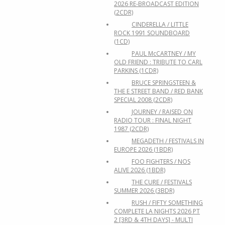
2026 RE-BROADCAST EDITION
(2CDR)
CINDERELLA / LITTLE
ROCK 1991 SOUNDBOARD
(1CD)
PAUL McCARTNEY / MY
OLD FRIEND : TRIBUTE TO CARL
PARKINS (1CDR)
BRUCE SPRINGSTEEN &
THE E STREET BAND / RED BANK
SPECIAL 2008 (2CDR)
JOURNEY / RAISED ON
RADIO TOUR : FINAL NIGHT
1987 (2CDR)
MEGADETH / FESTIVALS IN
EUROPE 2026 (1BDR)
FOO FIGHTERS / NOS
ALIVE 2026 (1BDR)
THE CURE / FESTIVALS
SUMMER 2026 (3BDR)
RUSH / FIFTY SOMETHING
COMPLETE LA NIGHTS 2026 PT
2 [3RD & 4TH DAYS] - MULTI