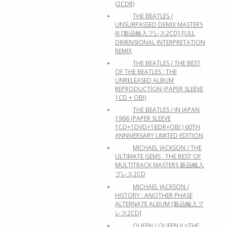
(2CDR)
THE BEATLES /
UNSURPASSED DEMIX MASTERS
III [新品輸入プレス2CD] FULL
DIMENSIONAL INTERPRETATION
REMIX
THE BEATLES / THE BEST
OF THE BEATLES : THE
UNRELEASED ALBUM
REPRODUCTION (PAPER SLEEVE
1CD + OBI)
THE BEATLES / IN JAPAN
1966 (PAPER SLEEVE
1CD+1DVD+1BDR+OBI ) 60TH
ANNIVERSARY LIMITED EDITION
MICHAEL JACKSON / THE
ULTIMATE GEMS : THE BEST OF
MULTITRACK MASTERS 新品輸入
プレス2CD
MICHAEL JACKSON /
HISTORY : ANOTHER PHASE
ALTERNATE ALBUM [新品輸入プ
レス2CD]
QUEEN / QUEEN II =THE