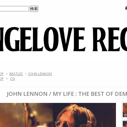
OP
>
BEATLES
>
JOHN LENNON
OP
>
CD
JOHN LENNON / MY LIFE : THE BEST OF DEM