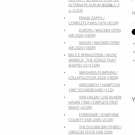
ALTERNATE ALBUM 新品輸入プ
レス2CD
N
FRANK ZAPPA /
COMPLETE PARIS 1976 (3CDR)
EUROPE / WACKEN OPEN
AIR 2026 (1BDR)
SAXON / WACKEN OPEN
AIR 2026 (1BDR)
BRUCE SPRINGSTEEN / MUSIC
AMERICA : THE SONGS THAT
SHAPED US (1CDR)
SMASHING PUMPKINS /
LOLLAPALOOZA 2026 (1BDR)
AEROSMITH / HAMPTON
1987 SOUNDBOARD (1CD)
VAN HALEN / LIVE IN NEW
Y
HAVEN 1986 COMPLETE FIRST
NIGHT (2CDR)
FOREIGNER / JOSEPHINE
COUNTY FAIR 2005 (2CDR)
THE DOOBIE BROTHERS /
OREGON STATE FAIR 2009