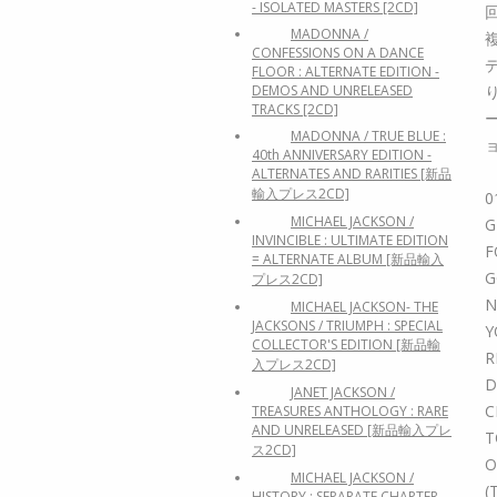
- ISOLATED MASTERS [2CD]
MADONNA /
CONFESSIONS ON A DANCE
FLOOR : ALTERNATE EDITION -
DEMOS AND UNRELEASED
TRACKS [2CD]
MADONNA / TRUE BLUE :
40th ANNIVERSARY EDITION -
ALTERNATES AND RARITIES [新品
輸入プレス2CD]
0
MICHAEL JACKSON /
G
INVINCIBLE : ULTIMATE EDITION
F
= ALTERNATE ALBUM [新品輸入
G
プレス2CD]
N
MICHAEL JACKSON- THE
JACKSONS / TRIUMPH : SPECIAL
Y
COLLECTOR'S EDITION [新品輸
R
入プレス2CD]
D
JANET JACKSON /
C
TREASURES ANTHOLOGY : RARE
AND UNRELEASED [新品輸入プレ
T
ス2CD]
O
MICHAEL JACKSON /
(
HISTORY : SEPARATE CHAPTER