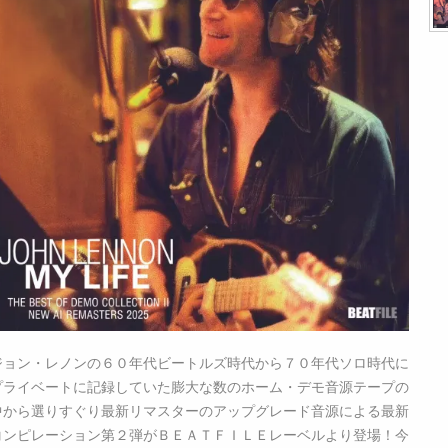
ジョン・レノンの６０年代ビートルズ時代から７０年代ソロ時代に
プライベートに記録していた膨大な数のホーム・デモ音源テープの
中から選りすぐり最新リマスターのアップグレード音源による最新
コンピレーション第２弾がＢＥＡＴＦＩＬＥレーベルより登場！今