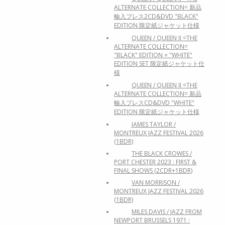
ALTERNATE COLLECTION= 新品
輸入プレス2CD&DVD "BLACK"
EDITION 限定紙ジャケット仕様
QUEEN / QUEEN II =THE
ALTERNATE COLLECTION=
"BLACK" EDITION + "WHITE"
EDITION SET 限定紙ジャケット仕
様
QUEEN / QUEEN II =THE
ALTERNATE COLLECTION= 新品
輸入プレスCD&DVD "WHITE"
EDITION 限定紙ジャケット仕様
JAMES TAYLOR /
MONTREUX JAZZ FESTIVAL 2026
(1BDR)
THE BLACK CROWES /
PORT CHESTER 2023 : FIRST &
FINAL SHOWS (2CDR+1BDR)
VAN MORRISON /
MONTREUX JAZZ FESTIVAL 2026
(1BDR)
MILES DAVIS / JAZZ FROM
NEWPORT BRUSSELS 1971 :