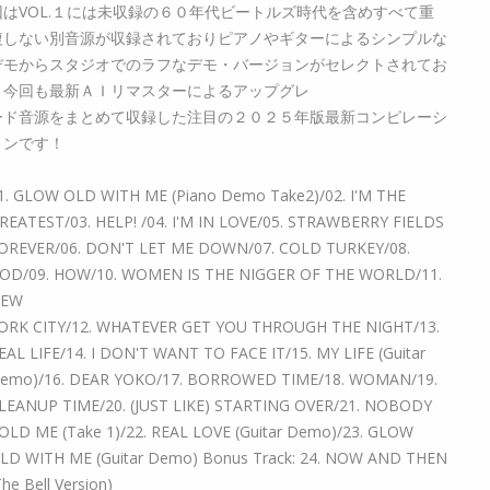
回はVOL.１には未収録の６０年代ビートルズ時代を含めすべて重
複しない別音源が収録されておりピアノやギターによるシンプルな
デモからスタジオでのラフなデモ・バージョンがセレクトされてお
り今回も最新ＡＩリマスターによるアップグレ
ード音源をまとめて収録した注目の２０２５年版最新コンピレーシ
ョンです！
1. GLOW OLD WITH ME (Piano Demo Take2)/02. I'M THE
REATEST/03. HELP! /04. I'M IN LOVE/05. STRAWBERRY FIELDS
OREVER/06. DON'T LET ME DOWN/07. COLD TURKEY/08.
OD/09. HOW/10. WOMEN IS THE NIGGER OF THE WORLD/11.
EW
ORK CITY/12. WHATEVER GET YOU THROUGH THE NIGHT/13.
EAL LIFE/14. I DON'T WANT TO FACE IT/15. MY LIFE (Guitar
emo)/16. DEAR YOKO/17. BORROWED TIME/18. WOMAN/19.
LEANUP TIME/20. (JUST LIKE) STARTING OVER/21. NOBODY
OLD ME (Take 1)/22. REAL LOVE (Guitar Demo)/23. GLOW
LD WITH ME (Guitar Demo) Bonus Track: 24. NOW AND THEN
The Bell Version)