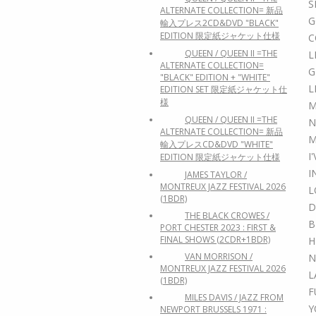
S
ALTERNATE COLLECTION= 新品
G
輸入プレス2CD&DVD "BLACK"
EDITION 限定紙ジャケット仕様
C
QUEEN / QUEEN II =THE
L
ALTERNATE COLLECTION=
G
"BLACK" EDITION + "WHITE"
L
EDITION SET 限定紙ジャケット仕
様
M
QUEEN / QUEEN II =THE
N
ALTERNATE COLLECTION= 新品
M
輸入プレスCD&DVD "WHITE"
I
EDITION 限定紙ジャケット仕様
I
JAMES TAYLOR /
MONTREUX JAZZ FESTIVAL 2026
L
(1BDR)
D
THE BLACK CROWES /
B
PORT CHESTER 2023 : FIRST &
FINAL SHOWS (2CDR+1BDR)
H
VAN MORRISON /
N
MONTREUX JAZZ FESTIVAL 2026
L
(1BDR)
F
MILES DAVIS / JAZZ FROM
Y
NEWPORT BRUSSELS 1971 :