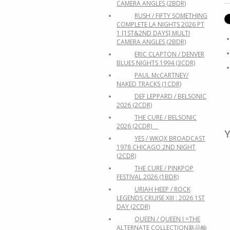
CAMERA ANGLES (2BDR)
RUSH / FIFTY SOMETHING
COMPLETE LA NIGHTS 2026 PT
1 [1ST&2ND DAYS] MULTI
CAMERA ANGLES (2BDR)
ERIC CLAPTON / DENVER
BLUES NIGHTS 1994 (3CDR)
PAUL McCARTNEY/
NAKED TRACKS (1CDR)
DEF LEPPARD / BELSONIC
2026 (2CDR)
THE CURE / BELSONIC
2026 (2CDR)
Y
YES / WKQX BROADCAST
1978 CHICAGO 2ND NIGHT
(2CDR)
THE CURE / PINKPOP
FESTIVAL 2026 (1BDR)
URIAH HEEP / ROCK
LEGENDS CRUISE XIII : 2026 1ST
DAY (2CDR)
QUEEN / QUEEN I =THE
ALTERNATE COLLECTION新品輸