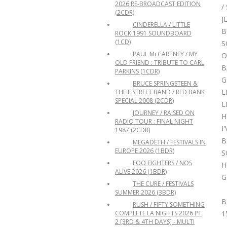
2026 RE-BROADCAST EDITION
/
(2CDR)
J
CINDERELLA / LITTLE
B
ROCK 1991 SOUNDBOARD
(1CD)
S
PAUL McCARTNEY / MY
O
OLD FRIEND : TRIBUTE TO CARL
B
PARKINS (1CDR)
G
BRUCE SPRINGSTEEN &
L
THE E STREET BAND / RED BANK
SPECIAL 2008 (2CDR)
L
JOURNEY / RAISED ON
H
RADIO TOUR : FINAL NIGHT
I
1987 (2CDR)
B
MEGADETH / FESTIVALS IN
EUROPE 2026 (1BDR)
S
FOO FIGHTERS / NOS
H
ALIVE 2026 (1BDR)
G
THE CURE / FESTIVALS
SUMMER 2026 (3BDR)
B
RUSH / FIFTY SOMETHING
1
COMPLETE LA NIGHTS 2026 PT
2 [3RD & 4TH DAYS] - MULTI