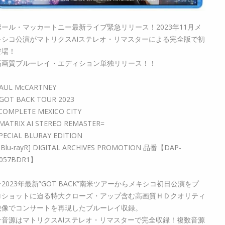
ポール・マッカートニー最新ライブ緊急リリース！2023年11月メ
キシコ公演がマトリクスAIステレオ・リマスターによる完全版で初
登場！
高画質ブルーレイ・エディション単独リリース！！
AUL McCARTNEY
 GOT BACK TOUR 2023
 COMPLETE MEXICO CITY
MATRIX AI STEREO REMASTER=
PECIAL BLURAY EDITION
1Blu-rayR] DIGITAL ARCHIVES PROMOTION 品番【DAP-
057BDR1】
★2023年最新”GOT BACK”南米ツアーからメキシコ初日公演をプ
ロショットに迫る特大クローズ・アップ含む高画質ＨＤクオリティ
映像でコンサートを再現したブルーレイ収録。
★音源はマトリクスAIステレオ・リマスターで完全収録！複数音源