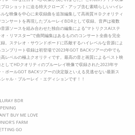
はプロショットに迫る特大クローズ・アップ含む素晴らしいハイレ
ベルな映像を中心に未収録曲を追加編集して高画質ＨＤクオリティ
でコンサートを再現したブルーレイBDRとして収録。音声は複数
の音源ソースを組み合わせた独自の編集による”マトリクスAIステ
レオ・リマスター”で曲間編集はあるもののコンサート全曲を完全
収録。ステレオ・サウンドボードに匹敵するハイレベルな音源によ
るコンプリート収録は初登場で2023年GOT BACKツアーの中でも
最高レベルの極上クオリティです。最高の音と画質によるベスト映
像としてHDクオリティのブルーレイ映像で収録された2023年サ
ー・ポールGOT BACKツアーの決定版といえる見逃せない最新ス
ペシャル・ブルーレイ・エディションです！！
LURAY BDR
PENING
AN'T BUY ME LOVE
UNIOR'S FARM
ETTING GO