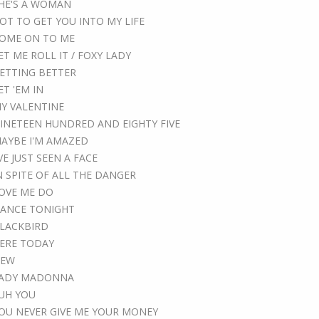
HE'S A WOMAN
OT TO GET YOU INTO MY LIFE
OME ON TO ME
ET ME ROLL IT / FOXY LADY
ETTING BETTER
ET 'EM IN
Y VALENTINE
INETEEN HUNDRED AND EIGHTY FIVE
AYBE I'M AMAZED
'VE JUST SEEN A FACE
N SPITE OF ALL THE DANGER
OVE ME DO
ANCE TONIGHT
LACKBIRD
ERE TODAY
EW
ADY MADONNA
UH YOU
OU NEVER GIVE ME YOUR MONEY