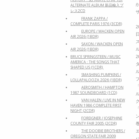
ALTERNATE ALBUM 新品輸入プ
レス2CD
FRANK ZAPPA /
COMPLETE PARIS 1976 (3CDR)
EUROPE / WACKEN OPEN
AIR 2026 (1BDR)
SAXON / WACKEN OPEN
AIR 2026 (1BDR)
BRUCE SPRINGSTEEN / MUSIC
AMERICA : THE SONGS THAT
SHAPED US (1CDR)
SMASHING PUMPKINS /
LOLLAPALOOZA 2026 (1BDR)
AEROSMITH / HAMPTON
1987 SOUNDBOARD (1CD)
VAN HALEN / LIVE IN NEW
HAVEN 1986 COMPLETE FIRST
NIGHT (2CDR)
FOREIGNER / JOSEPHINE
COUNTY FAIR 2005 (2CDR)
THE DOOBIE BROTHERS /
OREGON STATE FAIR 2009