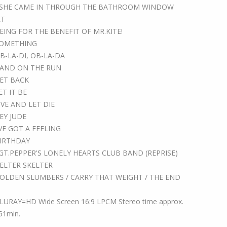
 SHE CAME IN THROUGH THE BATHROOM WINDOW
ET
EING FOR THE BENEFIT OF MR.KITE!
OMETHING
B-LA-DI, OB-LA-DA
AND ON THE RUN
ET BACK
ET IT BE
IVE AND LET DIE
EY JUDE
'VE GOT A FEELING
IRTHDAY
GT.PEPPER'S LONELY HEARTS CLUB BAND (REPRISE)
ELTER SKELTER
OLDEN SLUMBERS / CARRY THAT WEIGHT / THE END
LURAY=HD Wide Screen 16:9 LPCM Stereo time approx.
51min.