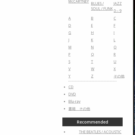
McCARTNEY
BLUES /
JAZZ
SOUL / FUNK
0～9
A
B
C
D
E
F
G
H
I
J
K
L
M
N
O
P
Q
R
S
T
U
V
W
X
Y
Z
その他
CD
DVD
Blu-ray
書籍 その他
Recommended
THE BEATLES / ACOUSTIC