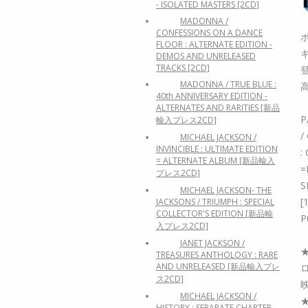
- ISOLATED MASTERS [2CD]
MADONNA /
CONFESSIONS ON A DANCE
FLOOR : ALTERNATE EDITION -
DEMOS AND UNRELEASED
TRACKS [2CD]
MADONNA / TRUE BLUE :
40th ANNIVERSARY EDITION -
ALTERNATES AND RARITIES [新品
P
輸入プレス2CD]
/
MICHAEL JACKSON /
INVINCIBLE : ULTIMATE EDITION
:
= ALTERNATE ALBUM [新品輸入
=
プレス2CD]
S
MICHAEL JACKSON- THE
[
JACKSONS / TRIUMPH : SPECIAL
COLLECTOR'S EDITION [新品輸
P
入プレス2CD]
JANET JACKSON /
TREASURES ANTHOLOGY : RARE
AND UNRELEASED [新品輸入プレ
ス2CD]
MICHAEL JACKSON /
HISTORY : SEPARATE CHAPTER