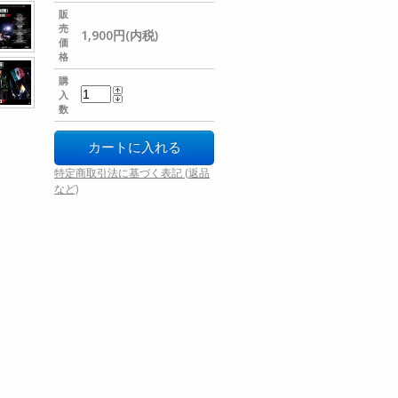
販
売
1,900円(内税)
価
格
購
入
数
特定商取引法に基づく表記 (返品
など)