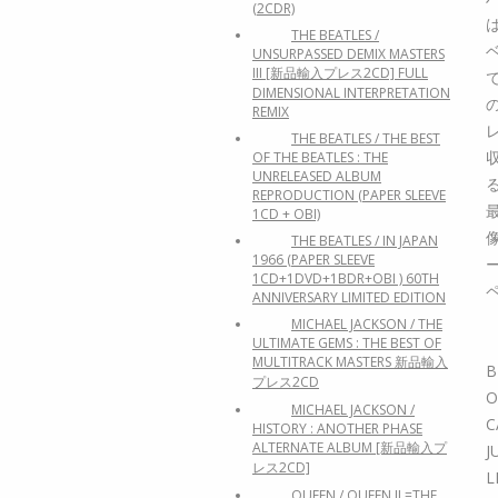
(2CDR)
THE BEATLES /
UNSURPASSED DEMIX MASTERS
III [新品輸入プレス2CD] FULL
DIMENSIONAL INTERPRETATION
REMIX
THE BEATLES / THE BEST
OF THE BEATLES : THE
UNRELEASED ALBUM
REPRODUCTION (PAPER SLEEVE
1CD + OBI)
THE BEATLES / IN JAPAN
1966 (PAPER SLEEVE
1CD+1DVD+1BDR+OBI ) 60TH
ANNIVERSARY LIMITED EDITION
MICHAEL JACKSON / THE
ULTIMATE GEMS : THE BEST OF
MULTITRACK MASTERS 新品輸入
B
プレス2CD
O
MICHAEL JACKSON /
C
HISTORY : ANOTHER PHASE
ALTERNATE ALBUM [新品輸入プ
J
レス2CD]
L
QUEEN / QUEEN II =THE