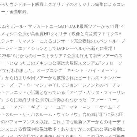
からサウンドボード級極上クオリティのオリジナル編集によるコン
サート全曲収録。
2023年ポール・マッカートニーGOT BACK最新ツアーから11月14
日メキシコ公演が高画質HDクオリティ映像と高音質マトリクスAI
ステレオ・リマスターによるコンサート完全収録のスペシャル・ブ
ルーレイ・エディションとしてDAPレーベルから新たに登場！
2023年10月からのオーストラリア７公演を終えて南米ツアーのス
タートとなったこのメキシコ公演は大規模スタジアム”フォロ・ソ
ル”で行われました。オープニング「キャント・バイ・ミー・ラ
ブ」から始まり今回ツアーから披露されたビートルズ・ナンバー
「シーズ・ア・ウーマン」やそしてジョン・レノンとのバーチャ
ル・デュエットが話題となっている「アイブ・ガッタ・フィーリン
グ」さらに最終リオ公演では演奏されなかった「ファー・ユー」
「ユー・ネバー・ギブ・ミー・ユア・マネー～シー・ケイム・イ
ン・スルー・ザ・バスルーム・ウィンドウ」含め3時間半に及ぶ圧
巻のパフォーマンスを収録。これまでも最新ツアーからのオーディ
エンスによる音源や映像は数多くありますがこの日の公演は格別に
ハイレベルな注目すべき映像が残されました。この日のライブ映像