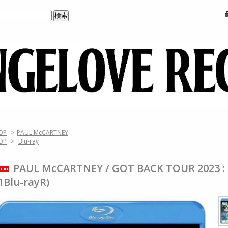
OP
>
PAUL McCARTNEY
OP
>
Blu-ray
PAUL McCARTNEY / GOT BACK TOUR 2023 :
1Blu-rayR)