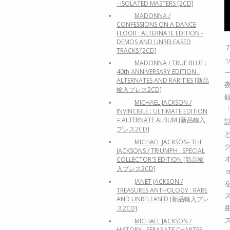
- ISOLATED MASTERS [2CD]
MADONNA /
CONFESSIONS ON A DANCE
FLOOR : ALTERNATE EDITION -
DEMOS AND UNRELEASED
TRACKS [2CD]
MADONNA / TRUE BLUE :
40th ANNIVERSARY EDITION -
ALTERNATES AND RARITIES [新品
輸入プレス2CD]
MICHAEL JACKSON /
INVINCIBLE : ULTIMATE EDITION
= ALTERNATE ALBUM [新品輸入
プレス2CD]
MICHAEL JACKSON- THE
JACKSONS / TRIUMPH : SPECIAL
COLLECTOR'S EDITION [新品輸
入プレス2CD]
JANET JACKSON /
TREASURES ANTHOLOGY : RARE
AND UNRELEASED [新品輸入プレ
ス2CD]
MICHAEL JACKSON /
HISTORY : SEPARATE CHAPTER