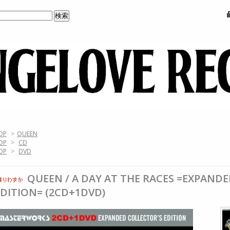
OP
>
QUEEN
OP
>
CD
OP
>
DVD
QUEEN / A DAY AT THE RACES =EXPAND
EDITION= (2CD+1DVD)