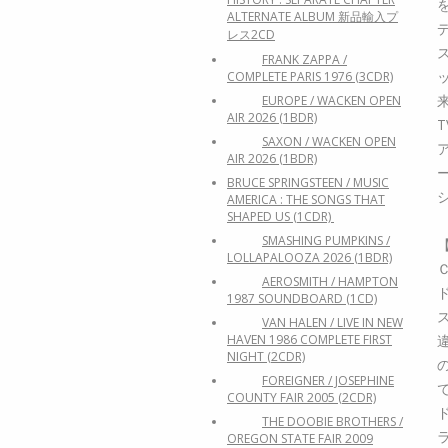
ALTERNATE ALBUM 新品輸入プ
レス2CD
FRANK ZAPPA /
COMPLETE PARIS 1976 (3CDR)
EUROPE / WACKEN OPEN
AIR 2026 (1BDR)
SAXON / WACKEN OPEN
AIR 2026 (1BDR)
BRUCE SPRINGSTEEN / MUSIC
AMERICA : THE SONGS THAT
SHAPED US (1CDR)
SMASHING PUMPKINS /
LOLLAPALOOZA 2026 (1BDR)
AEROSMITH / HAMPTON
1987 SOUNDBOARD (1CD)
VAN HALEN / LIVE IN NEW
HAVEN 1986 COMPLETE FIRST
NIGHT (2CDR)
FOREIGNER / JOSEPHINE
COUNTY FAIR 2005 (2CDR)
THE DOOBIE BROTHERS /
OREGON STATE FAIR 2009