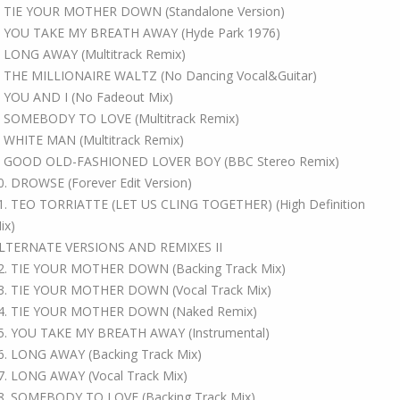
. TIE YOUR MOTHER DOWN (Standalone Version)
. YOU TAKE MY BREATH AWAY (Hyde Park 1976)
. LONG AWAY (Multitrack Remix)
. THE MILLIONAIRE WALTZ (No Dancing Vocal&Guitar)
. YOU AND I (No Fadeout Mix)
. SOMEBODY TO LOVE (Multitrack Remix)
. WHITE MAN (Multitrack Remix)
. GOOD OLD-FASHIONED LOVER BOY (BBC Stereo Remix)
0. DROWSE (Forever Edit Version)
1. TEO TORRIATTE (LET US CLING TOGETHER) (High Definition
ix)
LTERNATE VERSIONS AND REMIXES II
2. TIE YOUR MOTHER DOWN (Backing Track Mix)
3. TIE YOUR MOTHER DOWN (Vocal Track Mix)
4. TIE YOUR MOTHER DOWN (Naked Remix)
5. YOU TAKE MY BREATH AWAY (Instrumental)
6. LONG AWAY (Backing Track Mix)
7. LONG AWAY (Vocal Track Mix)
8. SOMEBODY TO LOVE (Backing Track Mix)