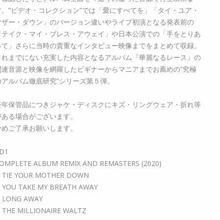
す。”ビデオ・コレクション”では「愛にすべてを」「タイ・ユア・
マザー・ダウン」のバージョン違いやライブ初演となる発表前の
「テイク・マイ・ブレス・アウェイ」や日本公演での「手をとりあ
って」さらに当時の貴重なインタビュー映像までをまとめて収録。
これまでにない充実した内容となるアルバム『華麗なるレース』の
関連音源と映像を網羅したビギナーからマニアまでお薦めの”究極
のアルバム徹底研究”シリーズ第５弾。
経年保管品につきジャケ・ディスクにキズ・リングウェア・折れ等
がある場合がございます。
予めご了承お願いします。
D1
OMPLETE ALBUM REMIX AND REMASTERS (2020)
. TIE YOUR MOTHER DOWN
. YOU TAKE MY BREATH AWAY
. LONG AWAY
. THE MILLIONAIRE WALTZ