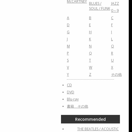
McCARTNEY
BLUES /
JAZZ
SOUL / FUNK
0～9
A
B
C
D
E
F
G
H
I
J
K
L
M
N
O
P
Q
R
S
T
U
V
W
X
Y
Z
その他
CD
DVD
Blu-ray
書籍 その他
Recommended
THE BEATLES / ACOUSTIC