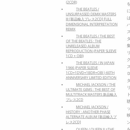
(2CDR)
THE BEATLES /
UNSURPASSED DEMIX MASTERS
III [新品輸入プレス2CD] FULL
DIMENSIONAL INTERPRETATION
REMIX
THE BEATLES / THE BEST
OF THE BEATLES : THE
UNRELEASED ALBUM
REPRODUCTION (PAPER SLEEVE
1CD + OBI)
THE BEATLES / IN JAPAN
1966 (PAPER SLEEVE
1CD+1DVD+1BDR+OBI ) 60TH
ANNIVERSARY LIMITED EDITION
MICHAEL JACKSON / THE
ULTIMATE GEMS : THE BEST OF
MULTITRACK MASTERS 新品輸入
プレス2CD
MICHAEL JACKSON /
HISTORY : ANOTHER PHASE
ALTERNATE ALBUM [新品輸入プ
レス2CD]
QUEEN / QUEEN II =THE