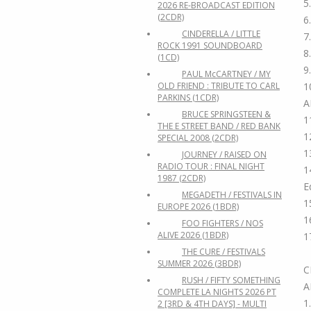
5
2026 RE-BROADCAST EDITION
(2CDR)
6
CINDERELLA / LITTLE
7
ROCK 1991 SOUNDBOARD
8
(1CD)
9
PAUL McCARTNEY / MY
OLD FRIEND : TRIBUTE TO CARL
1
PARKINS (1CDR)
A
BRUCE SPRINGSTEEN &
1
THE E STREET BAND / RED BANK
1
SPECIAL 2008 (2CDR)
1
JOURNEY / RAISED ON
RADIO TOUR : FINAL NIGHT
1
1987 (2CDR)
E
MEGADETH / FESTIVALS IN
1
EUROPE 2026 (1BDR)
1
FOO FIGHTERS / NOS
ALIVE 2026 (1BDR)
1
THE CURE / FESTIVALS
SUMMER 2026 (3BDR)
C
RUSH / FIFTY SOMETHING
A
COMPLETE LA NIGHTS 2026 PT
1
2 [3RD & 4TH DAYS] - MULTI