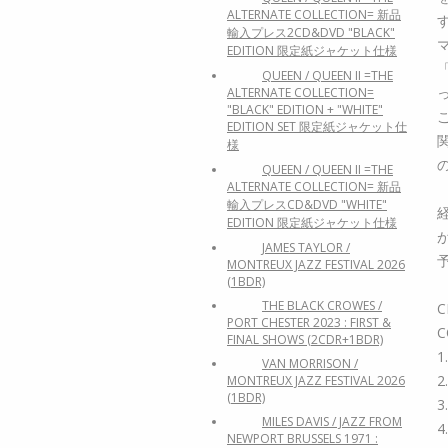
ALTERNATE COLLECTION= 新品
輸入プレス2CD&DVD "BLACK"
EDITION 限定紙ジャケット仕様
QUEEN / QUEEN II =THE
ALTERNATE COLLECTION=
"BLACK" EDITION + "WHITE"
EDITION SET 限定紙ジャケット仕
様
QUEEN / QUEEN II =THE
ALTERNATE COLLECTION= 新品
輸入プレスCD&DVD "WHITE"
EDITION 限定紙ジャケット仕様
JAMES TAYLOR /
MONTREUX JAZZ FESTIVAL 2026
(1BDR)
THE BLACK CROWES /
C
PORT CHESTER 2023 : FIRST &
C
FINAL SHOWS (2CDR+1BDR)
1
VAN MORRISON /
2
MONTREUX JAZZ FESTIVAL 2026
(1BDR)
3
MILES DAVIS / JAZZ FROM
4
NEWPORT BRUSSELS 1971 :