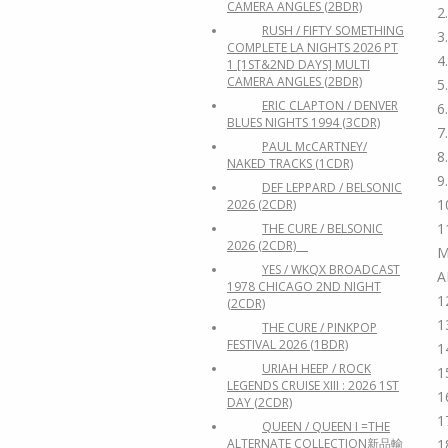
CAMERA ANGLES (2BDR)
2
RUSH / FIFTY SOMETHING
3
COMPLETE LA NIGHTS 2026 PT
4
1 [1ST&2ND DAYS] MULTI
CAMERA ANGLES (2BDR)
5
ERIC CLAPTON / DENVER
6
BLUES NIGHTS 1994 (3CDR)
7
PAUL McCARTNEY/
8
NAKED TRACKS (1CDR)
9
DEF LEPPARD / BELSONIC
1
2026 (2CDR)
1
THE CURE / BELSONIC
2026 (2CDR)
M
YES / WKQX BROADCAST
A
1978 CHICAGO 2ND NIGHT
1
(2CDR)
1
THE CURE / PINKPOP
FESTIVAL 2026 (1BDR)
1
URIAH HEEP / ROCK
1
LEGENDS CRUISE XIII : 2026 1ST
1
DAY (2CDR)
1
QUEEN / QUEEN I =THE
ALTERNATE COLLECTION新品輸
1