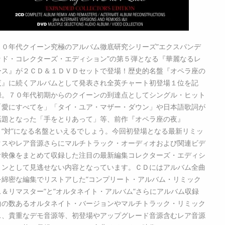
７０年代クイーン究極のアルバム徹底研究シリーズ”エクスパンデ
ッド・コレクターズ・エディション”の第５弾となる『華麗なるレ
ース』が２ＣＤ＆１ＤＶＤセットで登場！歴史的名盤『オペラ座の
夜』に続くアルバムとして発表され全英チャート初登場１位を記
録。７０年代初期からのクイーンの到達点としてシングル・ヒット
「愛にすべてを」「タイ・ユア・マザー・ダウン」や日本語歌詞が
話題となった「手をとりあって」等、前作『オペラ座の夜』
と“対”になる名盤といえるでしょう。今回初登場となる最新リミッ
クスやレア音源さらにマルチトラック・オーディオおよび関連ビデ
オ映像をまとめて収録した注目の最新編集コレクターズ・エディシ
ョンとして見逃せない内容となっています。ＣＤにはアルバム全曲
を綿密な編集でリストアした”コンプリート・アルバム・リミック
ス＆リマスター”と”オルタネイト・アルバム”さらにアルバム収録
曲の数あるオルタネイト・バージョンやマルチトラック・リミック
ス、貴重なデモ音源等、初登場やアップグレード音源含むレア音源