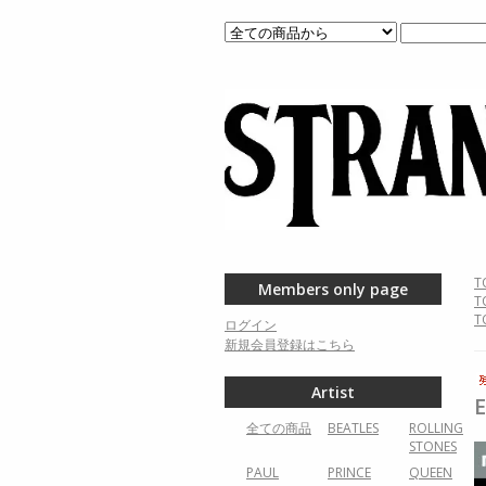
T
Members only page
T
T
ログイン
新規会員登録はこちら
Artist
全ての商品
BEATLES
ROLLING
STONES
PAUL
PRINCE
QUEEN