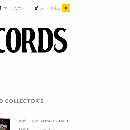
マイアカウント
カートを見る
0
ED COLLECTOR'S
型番
MWOA005CD1/2DVD1
販売価