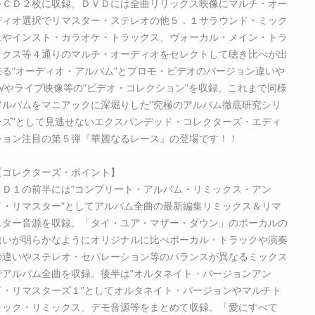
をＣＤ２枚に収録。ＤＶＤには全曲リリックス映像にマルチ・オー
ディオ選択でリマスター・ステレオの他５．１サラウンド・ミック
スやインスト・カラオケ・トラックス、ヴォーカル・メイン・トラ
ックス等４通りのマルチ・オーディオをセレクトして聴き比べが出
来る”オーディオ・アルバム”とプロモ・ビデオのバージョン違いや
TVやライブ映像等の”ビデオ・コレクション”を収録。これまで同様
アルバムをマニアックに深堀りした”究極のアルバム徹底研究シリ
ーズ”として見逃せないエクスパンデッド・コレクターズ・エディ
ション注目の第５弾『華麗なるレース』の登場です！！
【コレクターズ・ポイント】
ＣＤ１の前半には”コンプリート・アルバム・リミックス・アン
ド・リマスター”としてアルバム全曲の最新編集リミックス＆リマ
スター音源を収録。「タイ・ユア・マザー・ダウン」のボーカルの
違いが明らかなようにオリジナルに比べボーカル・トラックや演奏
の違いやステレオ・セパレーション等のバランスが異なるミックス
でアルバム全曲を収録。後半は”オルタネイト・バージョンアン
ド・リマスターズ１”としてオルタネイト・バージョンやマルチト
ラック・リミックス、デモ音源等をまとめて収録。「愛にすべて