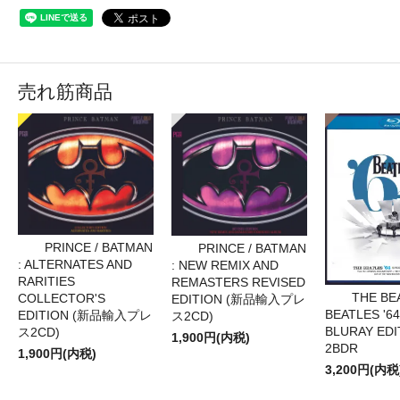
売れ筋商品
PRINCE / BATMAN
PRINCE / BATMAN
: ALTERNATES AND
: NEW REMIX AND
RARITIES
REMASTERS REVISED
THE BE
COLLECTOR'S
EDITION (新品輸入プレ
BEATLES '64
EDITION (新品輸入プレ
ス2CD)
BLURAY EDI
ス2CD)
1,900円(内税)
2BDR
1,900円(内税)
3,200円(内税