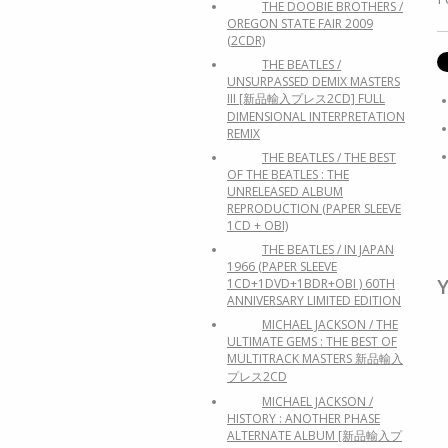
THE DOOBIE BROTHERS /
OREGON STATE FAIR 2009
(2CDR)
THE BEATLES /
UNSURPASSED DEMIX MASTERS
III [新品輸入プレス2CD] FULL
DIMENSIONAL INTERPRETATION
REMIX
THE BEATLES / THE BEST
OF THE BEATLES : THE
UNRELEASED ALBUM
REPRODUCTION (PAPER SLEEVE
1CD + OBI)
THE BEATLES / IN JAPAN
1966 (PAPER SLEEVE
Y
1CD+1DVD+1BDR+OBI ) 60TH
ANNIVERSARY LIMITED EDITION
MICHAEL JACKSON / THE
ULTIMATE GEMS : THE BEST OF
MULTITRACK MASTERS 新品輸入
プレス2CD
MICHAEL JACKSON /
HISTORY : ANOTHER PHASE
ALTERNATE ALBUM [新品輸入プ