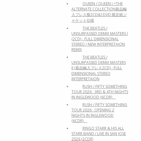
QUEEN / QUEEN I =THE
ALTERNATE COLLECTION新品輸
入プレス盤2CD&1DVD 限定紙ジ
ャケット仕様
THE BEATLES /
UNSURPASSED DEMIX MASTERS I
(2CD) - FULL DIMENSIONAL
STEREO / NEW INTERPRETAION
REMIX
THE BEATLES /
UNSURPASSED DEMIX MASTERS
II (新品輸入プレス2CD) - FULL
DIMENSIONAL STEREO
INTERPRETAION
RUSH / FIFTY SOMETHING
TOUR 2026 : 3RD & 4TH NIGHTS
IN INGLEWOOD (6CDR)
RUSH / FIFTY SOMETHING
TOUR 2026 : OPENING 2
NIGHTS IN INGLEWOOD
(6CDR)
RINGO STARR & HIS ALL
STARR BAND / LIVE IN SAN JOSE
2026 (2CDR)