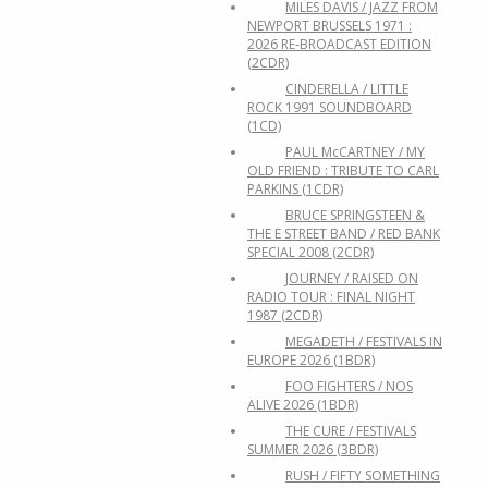
MILES DAVIS / JAZZ FROM
NEWPORT BRUSSELS 1971 :
2026 RE-BROADCAST EDITION
(2CDR)
CINDERELLA / LITTLE
ROCK 1991 SOUNDBOARD
(1CD)
PAUL McCARTNEY / MY
OLD FRIEND : TRIBUTE TO CARL
PARKINS (1CDR)
BRUCE SPRINGSTEEN &
THE E STREET BAND / RED BANK
SPECIAL 2008 (2CDR)
JOURNEY / RAISED ON
RADIO TOUR : FINAL NIGHT
1987 (2CDR)
MEGADETH / FESTIVALS IN
EUROPE 2026 (1BDR)
FOO FIGHTERS / NOS
ALIVE 2026 (1BDR)
THE CURE / FESTIVALS
SUMMER 2026 (3BDR)
RUSH / FIFTY SOMETHING