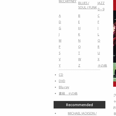
McCARTNEY
BLUES /
JAZZ
SOUL / FUNK
0～9
A
B
C
D
E
F
G
H
I
J
K
L
M
N
O
P
Q
R
S
T
U
V
W
X
Y
Z
その他
CD
DVD
Blu-ray
書籍 その他
Recommended
MICHAEL JACKSON /