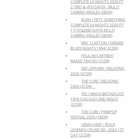
COMPLETE LA NIGHTS 2026 PT
2 [3RD & 4TH DAYS] - MULTI
CAMERA ANGLES (2BDR)
RUSH / FIFTY SOMETHING
COMPLETE LA NIGHTS 2026 PT
1 [1ST&2ND DAYS] MULTI
CAMERA ANGLES (2BDR)
ERIC CLAPTON / DENVER
BLUES NIGHTS 1994 (3CDR)
PAUL McCARTNEY/
NAKED TRACKS (1CDR)
DEF LEPPARD / BELSONIC
2026 (2CDR)
THE CURE / BELSONIC
2026 (2CDR)
YES / WKQX BROADCAST
1978 CHICAGO 2ND NIGHT
(2CDR)
THE CURE / PINKPOP
FESTIVAL 2026 (1BDR)
URIAH HEEP / ROCK
LEGENDS CRUISE XIII : 2026 1ST
DAY (2CDR)