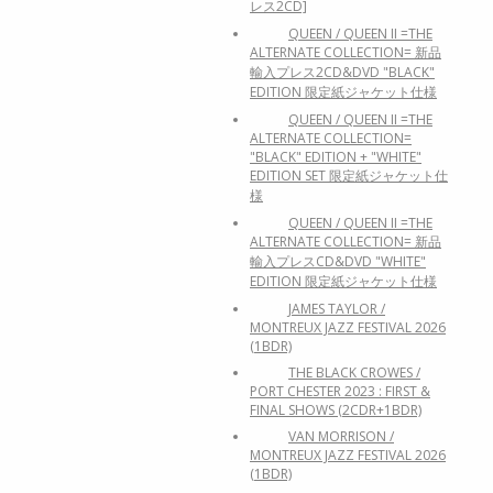
レス2CD]
QUEEN / QUEEN II =THE
ALTERNATE COLLECTION= 新品
輸入プレス2CD&DVD "BLACK"
EDITION 限定紙ジャケット仕様
QUEEN / QUEEN II =THE
ALTERNATE COLLECTION=
"BLACK" EDITION + "WHITE"
EDITION SET 限定紙ジャケット仕
様
QUEEN / QUEEN II =THE
ALTERNATE COLLECTION= 新品
輸入プレスCD&DVD "WHITE"
EDITION 限定紙ジャケット仕様
JAMES TAYLOR /
MONTREUX JAZZ FESTIVAL 2026
(1BDR)
THE BLACK CROWES /
PORT CHESTER 2023 : FIRST &
FINAL SHOWS (2CDR+1BDR)
VAN MORRISON /
MONTREUX JAZZ FESTIVAL 2026
(1BDR)