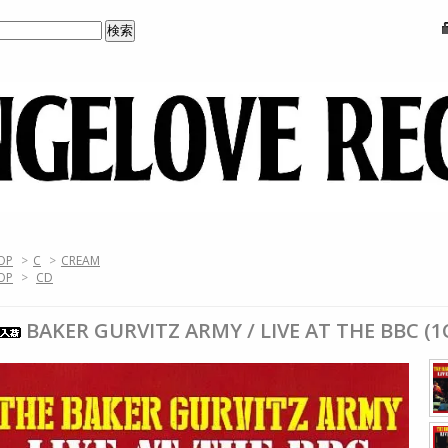
OP
>
C
>
CREAM
OP
>
CD
BAKER GURVITZ ARMY / LIVE AT THE BBC (1