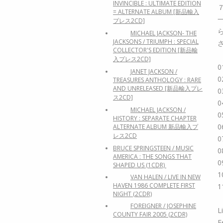
INVINCIBLE : ULTIMATE EDITION
= ALTERNATE ALBUM [新品輸入
プレス2CD]
MICHAEL JACKSON- THE
JACKSONS / TRIUMPH : SPECIAL
COLLECTOR'S EDITION [新品輸
入プレス2CD]
0
JANET JACKSON /
0
TREASURES ANTHOLOGY : RARE
AND UNRELEASED [新品輸入プレ
0
ス2CD]
0
MICHAEL JACKSON /
0
HISTORY : SEPARATE CHAPTER
0
ALTERNATE ALBUM 新品輸入プ
レス2CD
0
BRUCE SPRINGSTEEN / MUSIC
0
AMERICA : THE SONGS THAT
0
SHAPED US (1CDR)
1
VAN HALEN / LIVE IN NEW
HAVEN 1986 COMPLETE FIRST
1
NIGHT (2CDR)
FOREIGNER / JOSEPHINE
L
COUNTY FAIR 2005 (2CDR)
F